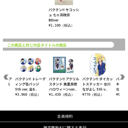
バクテン!! サコッシ
ュ 七ヶ浜政宗
BDver
¥1,100（税込）
この商品と同じ作品タイトルの商品
 ビッグア
バクテン!! トレーデ
バクテン!! アクリル
バクテン!! ダイカッ
バクテン
ンド 美
ィング缶バッジ
スタンド 美里良夜
トステッカー 女川
キーホ
e..
5th ver. 全6..
ハロウィーンver..
ながよし 5th v..
ながよし 
税込）
¥3,960（税込）
¥1,430（税込）
¥770（税込）
¥990
会員規約
特定商取引に関する表記