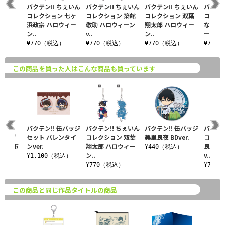
バクテン!! ちぇいん
バクテン!! ちぇいん
バクテン!! ちぇいん
バクテン
コレクション 七ヶ
コレクション 築館
コレクション 双葉
コレク
浜政宗 ハロウィー
敬助 ハロウィーン
翔太郎 ハロウィー
ながよ
ン..
v..
ン..
ー..
¥770（税込）
¥770（税込）
¥770（税込）
¥770
この商品を買った人はこんな商品も買っています
!!
バクテン!! 缶バッジ
バクテン!! ちぇいん
バクテン!! 缶バッジ
バクテン
ホルダ
セット バレンタイ
コレクション 双葉
美里良夜 BDver.
コレク
 岩沼市
ンver.
翔太郎 ハロウィー
良夜 
¥440（税込）
ン..
v..
¥1,100（税込）
込）
¥770（税込）
¥770
この商品と同じ作品タイトルの商品