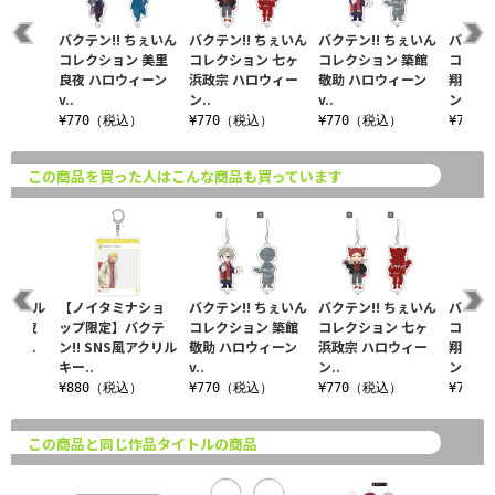
バクテン!! ちぇいん
バクテン!! ちぇいん
バクテン!! ちぇいん
バクテン
コレクション 美里
コレクション 七ヶ
コレクション 築館
コレク
良夜 ハロウィーン
浜政宗 ハロウィー
敬助 ハロウィーン
翔太郎
v..
ン..
v..
ン..
¥770（税込）
¥770（税込）
¥770（税込）
¥770
この商品を買った人はこんな商品も買っています
 アクリル
【ノイタミナショ
バクテン!! ちぇいん
バクテン!! ちぇいん
バクテン
美里良夜
ップ限定】バクテ
コレクション 築館
コレクション 七ヶ
コレク
er..
ン!! SNS風アクリル
敬助 ハロウィーン
浜政宗 ハロウィー
翔太郎
キー..
v..
ン..
ン..
税込）
¥880（税込）
¥770（税込）
¥770（税込）
¥770
この商品と同じ作品タイトルの商品