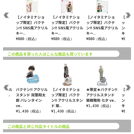
【ノイタミナショ
【ノイタミナショ
【ノイタミナショ
【ノイ
ップ限定】バクテ
ップ限定】バクテ
ップ限定】バクテ
ップ限
ン!! SNS風アクリル
ン!! SNS風アクリル
ン!! SNS風アクリル
ン!! 
キー..
キー..
キー..
キー..
¥880（税込）
¥880（税込）
¥880（税込）
¥880
この商品を買った人はこんな商品も買っています
 アクリル
バクテン!! アクリル
【ノイタミナショ
★限定★バクテン!!
【ノイ
月雪まし
スタンド 双葉翔太
ップ限定】バクテ
アクリルスタンド
ップ限
トデー
郎 バレンタイン
ン!! アクリルスタン
築館敬助 七夕 ve..
ン!! 
ve..
ド 築..
キー..
¥1,430（税込）
税込）
¥1,430（税込）
¥1,430（税込）
¥880
この商品と同じ作品タイトルの商品