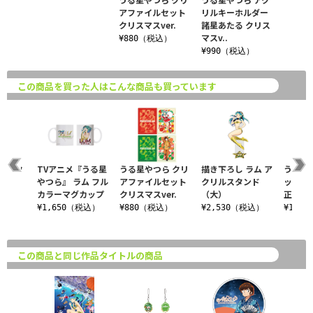
アファイルセット
リルキーホルダー
クリスマスver.
諸星あたる クリス
マスv..
¥880（税込）
¥990（税込）
この商品を買った人はこんな商品も買っています
ら アク
TVアニメ『うる星
うる星やつら クリ
描き下ろし ラム ア
うる星
ルダー
やつら』 ラム フル
アファイルセット
クリルスタンド
ッドス
er.
カラーマグカップ
クリスマスver.
（大）
正月ver
込）
¥1,650（税込）
¥880（税込）
¥2,530（税込）
¥1,3
この商品と同じ作品タイトルの商品