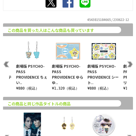
4543815184665 / 230622-12
この商品を買った人はこんな商品も買っています
CHO-
劇場版 PSYCHO-
劇場版 PSYCHO-
劇場版 PSYCHO-
劇場版 
PASS
PASS
PASS
PASS
CE ステ
PROVIDENCE ちぇ
PROVIDENCE ゆら
PROVIDENCE シー
PROVI
い..
ゆ..
ト..
リ..
込）
¥880（税込）
¥1,320（税込）
¥880（税込）
¥1,1
この商品と同じ作品タイトルの商品