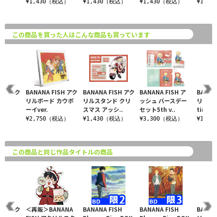
¥1,430（税込）
¥1,430（税込）
¥1,430（税込）
¥1,4
この商品を買った人はこんな商品も買っています
ISH アク
BANANA FISH アク
BANANA FISH アク
BANANA FISH ア
BANAN
ルダー
リルボード カウボ
リルスタンド クリ
ッシュ バースデー
リルスタ
..
ーイver.
スマス アッシ..
セット5th v..
time..
込）
¥2,750（税込）
¥1,430（税込）
¥3,300（税込）
¥1,4
この商品と同じ作品タイトルの商品
ISH アク
＜再販＞BANANA
BANANA FISH
BANANA FISH
BANAN