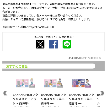
商品の写真および画像はイメージです。実際の商品とは異なる場合があります。
メーカーの都合により、商品のデザイン・仕様・発売日などは予告なく変更となる場
合があります。
商品の詳細につきましては、各メーカー様にお問い合わせください。
画像・テキストの無断転載、及びそれに準ずる行為を一切禁止いたします。
©吉田秋生・小学館／Project BANANA FISH
「いいね」と思ったら友達に共有！
4543815186195 / 230803-22
おすすめの商品
BANANA FISH アク
BANANA FISH アク
BANANA FISH アク
BANAN
リルスタンド アッ
リルスタンド 英二
リルスタンド 英二
リルス
シュ 西海岸v..
西海岸ver..
遊園地ver..
シュ 遊