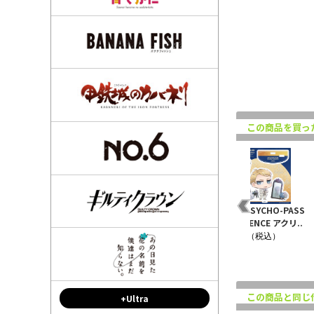
この商品を買っ
狡
PSYCHO-PASS アクリ
PSYCHO-PASS アクリ
劇場版 PSYCHO-PASS
ト
ルキーホルダー 槙島聖
ルキーホルダー 狡噛慎
PROVIDENCE アクリ..
護 狡噛..
也 狡噛..
¥1,430（税込）
¥1,100（税込）
¥1,100（税込）
この商品と同じ
+Ultra