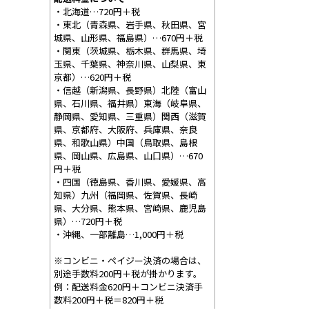
・北海道…720円＋税
・東北（青森県、岩手県、秋田県、宮
城県、山形県、福島県）…670円＋税
・関東（茨城県、栃木県、群馬県、埼
玉県、千葉県、神奈川県、山梨県、東
京都）…620円＋税
・信越（新潟県、長野県）北陸（富山
県、石川県、福井県）東海（岐阜県、
静岡県、愛知県、三重県）関西（滋賀
県、京都府、大阪府、兵庫県、奈良
県、和歌山県）中国（鳥取県、島根
県、岡山県、広島県、山口県）…670
円＋税
・四国（徳島県、香川県、愛媛県、高
知県）九州（福岡県、佐賀県、長崎
県、大分県、熊本県、宮崎県、鹿児島
県）…720円＋税
・沖縄、一部離島…1,000円＋税
※コンビニ・ペイジー決済の場合は、
別途手数料200円＋税が掛かります。
例：配送料金620円＋コンビニ決済手
数料200円＋税＝820円＋税