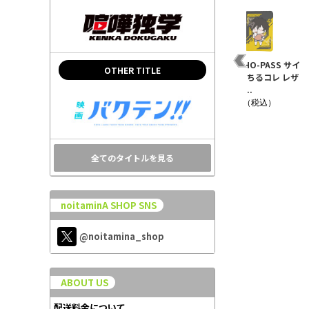
PSYCHO-PASS ダイカ
劇場版 PSYCHO-PASS
【PSYCHO-PASS サイ
OTHER TITLE
ットステッカー 煇・ワ
PROVIDENCE 缶バッ..
コパス】ちるコレ レザ
シリー・..
ーパスケ..
¥550（税込）
¥660（税込）
¥1,430（税込）
全てのタイトルを見る
noitaminA SHOP SNS
@noitamina_shop
ABOUT US
配送料金について