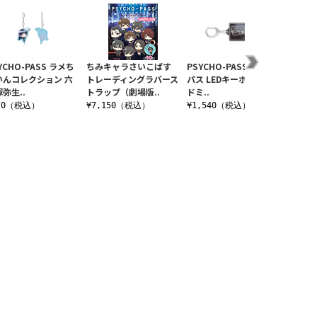
YCHO-PASS ラメち
ちみキャラさいこぱす
PSYCHO-PASS サイコ
PSYCH
いんコレクション 六
トレーディングラバース
パス LEDキーホルダー
パス 
弥生..
トラップ（劇場版..
ドミ..
チャ..
70（税込）
¥7,150（税込）
¥1,540（税込）
¥1,1