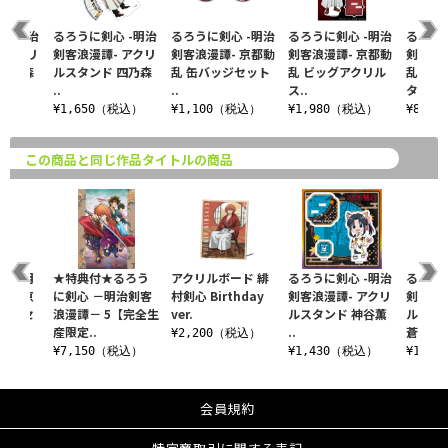
 -明治
るろうに剣心 -明治
るろうに剣心 -明治
るろうに剣心 -明治
るろうに
 アクリ
剣客浪漫譚- アクリ
剣客浪漫譚- 京都動
剣客浪漫譚- 京都動
剣客浪漫
 四乃森
ルスタンド 四乃森
乱 缶バッジセット
乱 ビッグアクリル
乱 ア
..
..
ス..
タ..
税込）
¥1,650（税込）
¥1,100（税込）
¥1,980（税込）
¥880
この商品と同じ作品タイトルの商品
心 －明
★特典付★るろう
アクリルボード 緋
るろうに剣心 -明治
るろうに
譚－ 京
に剣心 －明治剣客
村剣心 Birthday
剣客浪漫譚- アクリ
剣客浪漫
バッジセ
浪漫譚－ 5【完全生
ver.
ルスタンド 神谷薫
ルスタ
産限定..
..
蒼..
¥2,200（税込）
税込）
¥7,150（税込）
¥1,430（税込）
¥1,4
会員規約