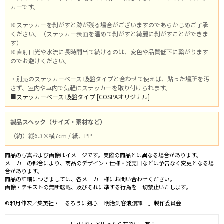
カーです。
※ステッカーを剥がすと跡が残る場合がございますのであらかじめご了承
ください。（ステッカー表面を温めて剥がすと綺麗に剥がすことができま
す）
※直射日光や水流に長時間当て続けるのは、変色や品質低下に繋がります
のでお避けください。
・別売のステッカーベース 吸盤タイプと合わせて使えば、貼った場所を汚
さず、室内や車内で気軽にステッカーを取り付けられます。
■ステッカーベース 吸盤タイプ [COSPAオリジナル]
製品スペック（サイズ・素材など）
（約）縦6.3×横7cm / 紙、PP
商品の写真および画像はイメージです。実際の商品とは異なる場合があります。
メーカーの都合により、商品のデザイン・仕様・発売日などは予告なく変更となる場
合があります。
商品の詳細につきましては、各メーカー様にお問い合わせください。
画像・テキストの無断転載、及びそれに準ずる行為を一切禁止いたします。
©和月伸宏／集英社・「るろうに剣心 －明治剣客浪漫譚－」製作委員会