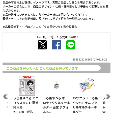
商品の写真および画像はイメージです。実際の商品とは異なる場合があります。
メーカーの都合により、商品のデザイン・仕様・発売日などは予告なく変更となる場
合があります。
商品の詳細につきましては、各メーカー様にお問い合わせください。
画像・テキストの無断転載、及びそれに準ずる行為を一切禁止いたします。
©高橋留美子・小学館／アニメ「うる星やつら」製作委員会
「いいね」と思ったら友達に共有！
4543815196668 / 240313-25
この商品を買った人はこんな商品も買っています
ら お名
うる星やつら アク
うる星やつら オー
TVアニメ『うる星
うる星
ダー あ
リルスタンド 面堂
ロラアクリルキーホ
やつら』ラム アク
前キー
フォルメ
終太郎
ルダー 面堂 デフォ
リルマルチキーホ
ム② 
ルメ..
ルダー
ver.
¥1,430（税込）