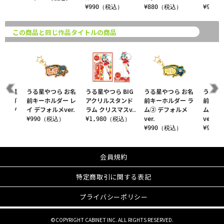
込）
¥990（税込）
¥880（税込）
¥990
この商品と同じ作品タイトルの商品
『うる星
うる星やつら お名
うる星やつら BIG
うる星やつら お名
うる星
バニーガ
前キーホルダー レ
アクリルスタンド
前キーホルダー ラ
前キー
Tシャツ
イ デフォルメver.
ラム クリスマスv..
ム② デフォルメ
ム① 
ver.
ver.
税込）
¥990（税込）
¥1,980（税込）
¥990（税込）
¥990
会員規約
特定商取引に関する表記
プライバシーポリシー
©COPYRIGHT CABINET INC. ALL RIGHTS RESERVED.