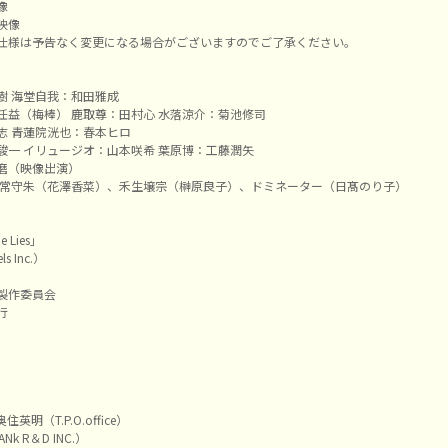
像
映像
仕様は予告なく変更になる場合がございますのでご了承ください。
樹 海堂自我：和田雅成
任益（梅棒） 鹿取尊：田村心 水落涼介：菊池修司
志 青蓮院洸也：春本ヒロ
駿一 イリュージオ：山本咲希 葉原博：工藤潤矢
磨（映像出演）
 常守朱（花澤香菜）、禾生壌宗（榊原良子）、ドミネーター（日髙のり子）
rue Lies」
ls Inc.）
製作委員会
行
明（T.P.O.office）
k R＆D INC.）