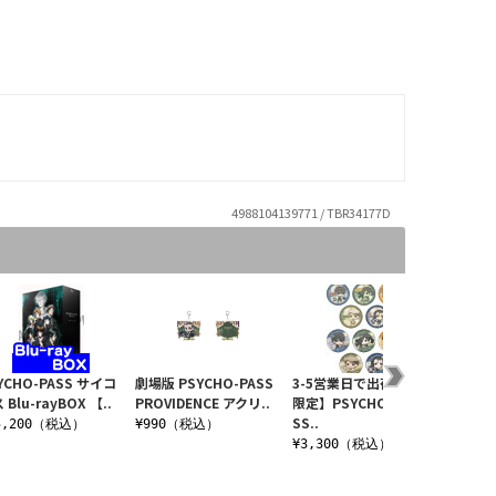
4988104139771 / TBR34177D
YCHO-PASS サイコ
劇場版 PSYCHO-PASS
3-5営業日で出荷【WEB
PSYCH
 Blu-rayBOX 【..
PROVIDENCE アクリ..
限定】PSYCHO-PASS
パス10t
SS..
5,200（税込）
¥990（税込）
¥4,3
¥3,300（税込）