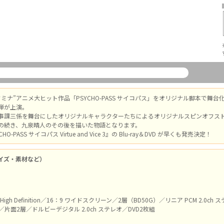
ナ”アニメ大ヒット作品「PSYCHO-PASS サイコパス」をオリジナル脚本で舞台化した『舞台 
弾が上演。
事課三係を舞台にしたオリジナルキャラクターたちによるオリジナルスピンオフストー
の続き、九泉晴人のその後を描いた物語となります。
O-PASS サイコパス Virtue and Vice 3』の Blu-ray＆DVD が早くも発売決定！
イズ・素材など）
80i High Definition／16：9 ワイドスクリーン／2層（BD50G）／リニア PCM 2.0ch 
LB／片面2層／ドルビーデジタル 2.0ch ステレオ／DVD2枚組