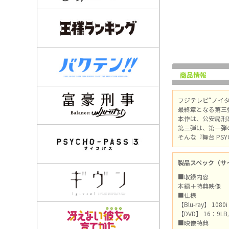
商品情報
フジテレビ“ノイタミ
最終章となる第三
本作は、公安局刑
第三弾は、第一弾
そんな『舞台 PSYCH
製品スペック（サ
■収録内容
本編＋特典映像
■仕様
【Blu-ray】 10
【DVD】 16：9
■映像特典