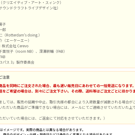
（クリエイティブ・アート・スィンク）
サウンドクラフトライブデザイン社）
陽子
一郎
tterdam‘s doing.）
介（エーケーエー）
：株式会社 Cerevo
葉悦子（room NB）、深澤耕輔（FAB）
FAB
コパス 3」製作委員会
ご注意
商品を同時にご注文された場合、最も遅い販売日にあわせての一括発送になります
送をご希望の場合は、別々にご注文下さい。その際、送料等はご注文ごとに掛かり
ましては、販売の延期や中止、取引先様の都合により入荷数量が減数される場合が
いただいた商品がご準備できない場合には、メールにてご連絡させていただいた上
ただいていた場合には、ご返金にて対応をさせていただきます。）
はイメージです。実際の商品とは異なる場合があります。
、商品のデザイン・仕様・発売日などは予告なく変更となる場合があります。