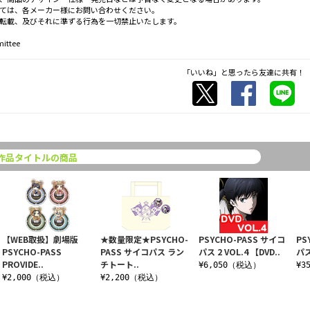
ては、各メーカー様にお問い合わせください。
転載、及びそれに準ずる行為を一切禁止いたします。
ittee
「いいね」と思ったら友達に共有！
作品タイトルの商品
【WEB取扱】劇場版
★数量限定★PSYCHO-
PSYCHO-PASS サイコ
PS
PSYCHO-PASS
PASS サイコパス ラン
パス 2 VOL.4 【DVD..
パス
PROVIDE..
チトート..
¥6,050（税込）
¥3
¥2,000（税込）
¥2,200（税込）