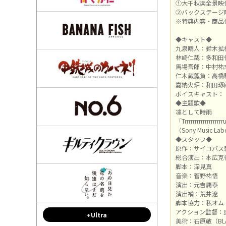
①大千秋楽全景映
②バックステージ
※特典内容・商品
◆キャスト◆
九泉晴人：鈴木拡
林崎仁哉：多和田
馬場吾郎：中村祐
仁木蔵藻負：高橋
嘉納火炉：和田琢
ボイスキャスト：
◆主題歌◆
凛として時雨
「Trrrrrrrrrrrrrrrrrr
（Sony Music Labe
◆スタッフ◆
原作：サイコパス
総合演出：本広克
脚本：深見真
音楽：菅野祐悟
演出：元吉庸泰
演出補：荒井遼
脚本協力：私オム
アクション監督：奥住英
+Ultra
美術：石原敬（BLAN