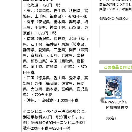
商品の詳細につきまし
・北海道…720円＋税
画像・テキストの無断
・東北（青森県、岩手県、秋田県、宮
城県、山形県、福島県）…670円＋税
©PSYCHO-PASS Comm
・関東（茨城県、栃木県、群馬県、埼
玉県、千葉県、神奈川県、山梨県、東
京都）…620円＋税
・信越（新潟県、長野県）北陸（富山
県、石川県、福井県）東海（岐阜県、
静岡県、愛知県、三重県）関西（滋賀
県、京都府、大阪府、兵庫県、奈良
県、和歌山県）中国（鳥取県、島根
県、岡山県、広島県、山口県）…670
この商品と同じ
円＋税
・四国（徳島県、香川県、愛媛県、高
知県）九州（福岡県、佐賀県、長崎
県、大分県、熊本県、宮崎県、鹿児島
県）…720円＋税
・沖縄、一部離島…1,000円＋税
舞台 PSYCHO-PASS サ
劇場版 PSYCHO-PASS
PSYCHO-PASS アクリ
イコ
イコパス Virtue an..
PROVIDENCE 缶バッ..
ルスタンド 狡噛慎也 ウ
※コンビニ・ペイジー決済の場合は、
ィンタ..
¥8,800（税込）
¥550（税込）
別途手数料200円＋税が掛かります。
¥1,430（税込）
例：配送料金620円＋コンビニ決済手
数料200円＋税＝820円＋税