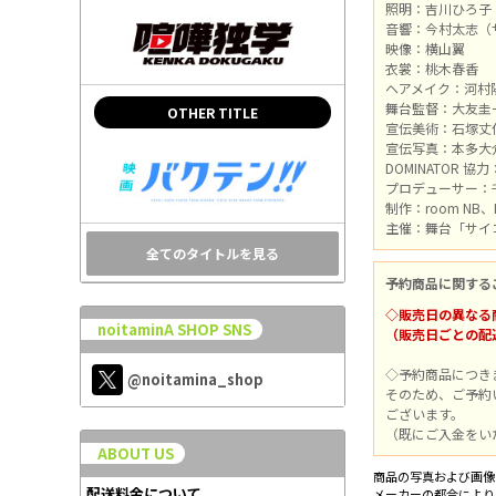
照明：吉川ひろ子
音響：今村太志（
映像：横山翼
衣裳：桃木春香
ヘアメイク：河村
舞台監督：大友圭
OTHER TITLE
宣伝美術：石塚丈仁（Ro
宣伝写真：本多大
DOMINATOR 協力
プロデューサー：千
制作：room NB、
主催：舞台「サイ
全てのタイトルを見る
予約商品に関する
◇販売日の異なる
noitaminA SHOP SNS
（販売日ごとの配
◇予約商品につき
@noitamina_shop
そのため、ご予約
ございます。
（既にご入金をい
ABOUT US
商品の写真および画像
配送料金について
メーカーの都合により