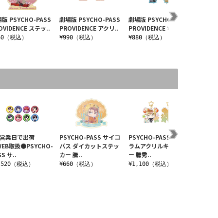
版 PSYCHO-PASS
劇場版 PSYCHO-PASS
劇場版 PSYCHO-PASS
劇場版 P
OVIDENCE ステッ..
PROVIDENCE アクリ..
PROVIDENCE ちぇい..
PROVI
60（税込）
¥990（税込）
¥880（税込）
¥660
-5営業日で出荷
PSYCHO-PASS サイコ
PSYCHO-PASS ホログ
PSYCH
EB取扱●PSYCHO-
パス ダイカットステッ
ラムアクリルキーホルダ
ルスタ
SS サ..
カー 縢..
ー 縢秀..
PSYCH.
,520（税込）
¥660（税込）
¥1,100（税込）
¥1,4