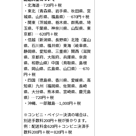
・北海道…720円＋税
・東北（青森県、岩手県、秋田県、宮
城県、山形県、福島県）…670円＋税
・関東（茨城県、栃木県、群馬県、埼
玉県、千葉県、神奈川県、山梨県、東
京都）…620円＋税
・信越（新潟県、長野県）北陸（富山
県、石川県、福井県）東海（岐阜県、
静岡県、愛知県、三重県）関西（滋賀
県、京都府、大阪府、兵庫県、奈良
県、和歌山県）中国（鳥取県、島根
県、岡山県、広島県、山口県）…670
円＋税
・四国（徳島県、香川県、愛媛県、高
知県）九州（福岡県、佐賀県、長崎
県、大分県、熊本県、宮崎県、鹿児島
県）…720円＋税
・沖縄、一部離島…1,000円＋税
※コンビニ・ペイジー決済の場合は、
別途手数料200円＋税が掛かります。
例：配送料金620円＋コンビニ決済手
数料200円＋税＝820円＋税