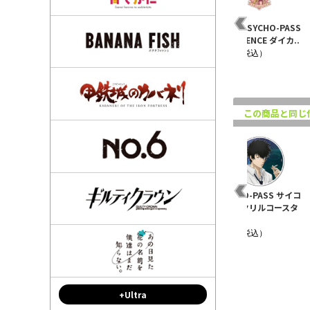
SS
劇場版 PSYCHO-PASS
劇場版 PSYCHO-PASS
劇場版 PSYCHO-PASS
.
PROVIDENCE ちぇい..
PROVIDENCE アクリ..
PROVIDENCE ダイカ..
¥880（税込）
¥1,430（税込）
¥660（税込）
この商品と同じ
O-
【PSYCHO-PASS サイ
PSYCHO-PASS サイコ
PSYCHO-PASS サイコ
コパス】ちるコレ レザ
パス ダイカットステッ
パス アクリルコースタ
ーパスケ..
カー 常..
ー 狡噛..
¥1,430（税込）
¥660（税込）
¥880（税込）
+Ultra