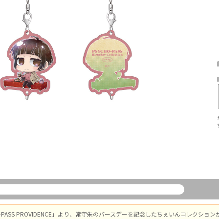
O-PASS PROVIDENCE」より、常守朱のバースデーを記念したちぇいんコレクショ