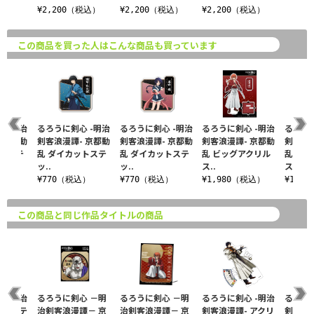
¥2,200（税込）
¥2,200（税込）
¥2,200（税込）
この商品を買った人はこんな商品も買っています
 -明治
るろうに剣心 -明治
るろうに剣心 -明治
るろうに剣心 -明治
るろうに
 京都動
剣客浪漫譚- 京都動
剣客浪漫譚- 京都動
剣客浪漫譚- 京都動
剣客浪漫
ットステ
乱 ダイカットステ
乱 ダイカットステ
乱 ビッグアクリル
乱 ビ
ッ..
ッ..
ス..
ス..
込）
¥770（税込）
¥770（税込）
¥1,980（税込）
¥1,9
この商品と同じ作品タイトルの商品
 -明治
るろうに剣心 －明
るろうに剣心 －明
るろうに剣心 -明治
るろうに
 ドミテ
治剣客浪漫譚－ 京
治剣客浪漫譚－ 京
剣客浪漫譚- アクリ
剣客浪漫