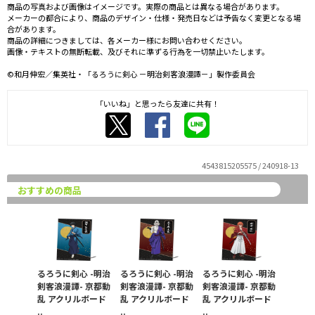
商品の写真および画像はイメージです。実際の商品とは異なる場合があります。
メーカーの都合により、商品のデザイン・仕様・発売日などは予告なく変更となる場
合があります。
商品の詳細につきましては、各メーカー様にお問い合わせください。
画像・テキストの無断転載、及びそれに準ずる行為を一切禁止いたします。
©和月伸宏／集英社・「るろうに剣心 －明治剣客浪漫譚－」製作委員会
「いいね」と思ったら友達に共有！
4543815205575 / 240918-13
おすすめの商品
るろうに剣心 -明治
るろうに剣心 -明治
るろうに剣心 -明治
剣客浪漫譚- 京都動
剣客浪漫譚- 京都動
剣客浪漫譚- 京都動
乱 アクリルボード
乱 アクリルボード
乱 アクリルボード
..
..
..