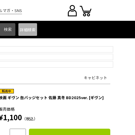
ルマガ・SNS
詳細
検索
キャビネット
映画 ギヴン 缶バッジセット 佐藤 真冬 BD2025ver. [ギヴン]
販売価格
¥1,100
（税込）