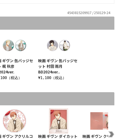
4543815209917 / 250129-24
画 ギヴン 缶バッジセ
映画 ギヴン 缶バッジセ
 梶 秋彦
ット 村田 雨月
024ver.
BD2024ver..
,100（税込）
¥1,100（税込）
画 ギヴン アクリルコ
映画 ギヴン ダイカット
映画 ギヴン クリアファ
映画 ギ