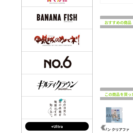
おすすめの商品
この商品を買っ
+Ultra
イカ
映画 ギヴン 海へ アクリ
映画 ギヴン 海へ ダイカ
映画 ギヴン クリアファ