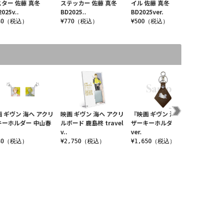
スター 佐藤 真冬
ステッカー 佐藤 真冬
イル 佐藤 真冬
クリル
025v..
BD2025..
BD2025ver.
藤 真冬 
80（税込）
¥770（税込）
¥500（税込）
¥990
 ギヴン 海へ アクリ
映画 ギヴン 海へ アクリ
『映画 ギヴン 海へ』レ
映画 ギ
キーホルダー 中山春
ルボード 鹿島柊 travel
ザーキーホルダー 毛玉
ットス
v..
ver.
ウィンタ
80（税込）
¥2,750（税込）
¥1,650（税込）
¥770