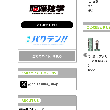
真
ルキーホルダー 上ノ山
ットステッカー 上ノ山
イル 上ノ山 立夏
立夏 テディ..
立夏 テディ..
BD2024ver..
¥880（税込）
¥660（税込）
¥500（税込）
OTHER TITLE
この商品と同じ
全てのタイトルを見る
クリ
映画 ギヴン 海へ アクリ
映画 ギヴン 海へ アクリ
映画 ギヴン 海へ アクリ
ルコースター 中山春樹
ルコースター 八木玄純
ルスタンド 八木玄純 ハ
ウィンター..
ウィンター..
ロウィーン..
¥880（税込）
¥880（税込）
¥1,430（税込）
noitaminA SHOP SNS
@noitamina_shop
ABOUT US
配送料金について