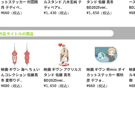
ットステッカー 村田雨
ルスタンド 八木玄純 テ
タンド 佐藤 真冬
ー
月 テディベ..
ディベアv..
BD2025ver..
BD2
¥660（税込）
¥1,430（税込）
¥1,650（税込）
¥8
作品タイトルの商品
映画 ギヴン 海へ ちぇい
映画 ギヴン アクリルス
映画 ギヴン 柊mix ダイ
映画
んコレクション 佐藤真
タンド 佐藤 真冬
カットステッカー 梶秋
ル
冬 夏祭りデ..
BD2025ver..
彦 デフォ..
樹
¥880（税込）
¥1,650（税込）
¥660（税込）
¥8