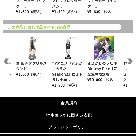
２」ラバーコイン
２」リフレクター
２」ラバーコイン
ケー..
バン..
ケー..
¥1,639（税込）
¥1,529（税込）
¥1,639（税込）
この商品と同じ作品タイトルの商品
『よふか
鶯 餡子 アクリルス
TVアニメ『よふか
よふかしのうた 下
TVア
タンド
しのうた
Blu-ray Disc【完
しのうた
』描き下
Season2』描き下
全生産限定版..
２」ラ
¥1,650（税込）
ろし 七草..
ケー..
¥19,800（税込）
税込）
¥1,980（税込）
¥1,6
会員規約
特定商取引に関する表記
プライバシーポリシー