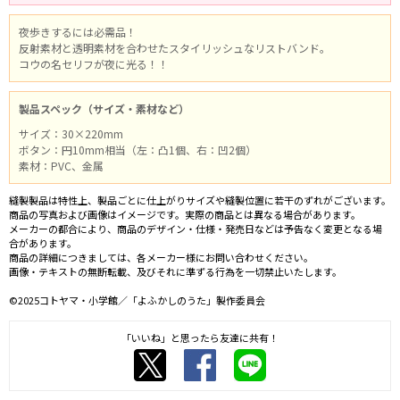
夜歩きするには必需品！
反射素材と透明素材を合わせたスタイリッシュなリストバンド。
コウの名セリフが夜に光る！！
製品スペック（サイズ・素材など）
サイズ：30×220mm
ボタン：円10mm相当（左：凸1個、右：凹2個）
素材：PVC、金属
縫製製品は特性上、製品ごとに仕上がりサイズや縫製位置に若干のずれがございます。
商品の写真および画像はイメージです。実際の商品とは異なる場合があります。
メーカーの都合により、商品のデザイン・仕様・発売日などは予告なく変更となる場
合があります。
商品の詳細につきましては、各メーカー様にお問い合わせください。
画像・テキストの無断転載、及びそれに準ずる行為を一切禁止いたします。
©2025コトヤマ・小学館／「よふかしのうた」製作委員会
「いいね」と思ったら友達に共有！