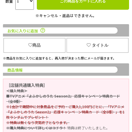
数量
この商品をカートに入れる
※キャンセル・返品はできません。
お気に入りに追加
商品
タイトル
※商品をお気に入りに追加すると、再入荷が決まった際にメールが届きます。
商品情報
［店舗共通購入特典］
＜購入特典＞
■TVアニメ『よふかしのうた Season2』 応援キャンペーン特典カード
（全8種）
※1会計で期間中に対象商品をご予約・ご購入1,100円ごとに、「TVアニメ
『よふかしのうた Season2』 応援キャンペーン特典カード（全8種）」を1
枚ランダムでプレゼント！
※特典は無くなり次第終了となります。
※購入特典について詳しくはコチラ！
特典は終了いたしました。