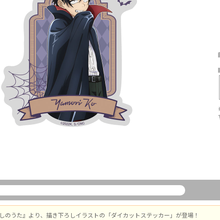
かしのうた』より、描き下ろしイラストの「ダイカットステッカー」が登場！