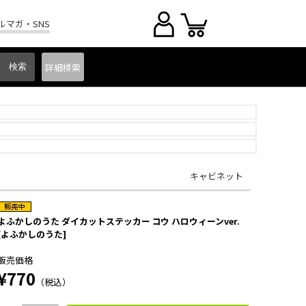
ルマガ・SNS
詳細
検索
キャビネット
よふかしのうた ダイカットステッカー コウ ハロウィーンver.
[よふかしのうた]
販売価格
¥770
（税込）