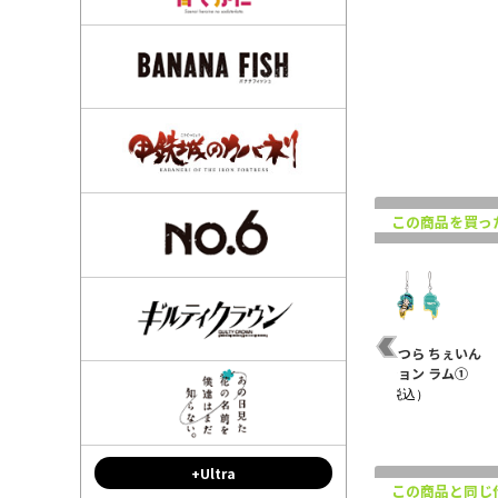
この商品を買っ
フ
TVアニメ『うる星やつ
うる星やつら クリアフ
うる星やつら ちぇいん
ら』ラム アクリルマル
ァイルセット クリスマ
コレクション ラム①
チキーホルダー
スver.
¥770（税込）
¥880（税込）
¥880（税込）
+Ultra
この商品と同じ