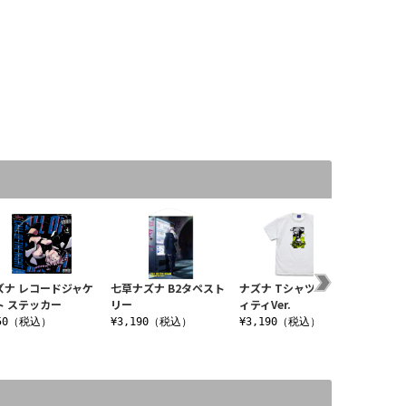
ズナ レコードジャケ
七草ナズナ B2タペスト
ナズナ Tシャツ グラフ
【よふ
ト ステッカー
リー
ィティVer.
フラータ
ナズナ 
50（税込）
¥3,190（税込）
¥3,190（税込）
¥2,2