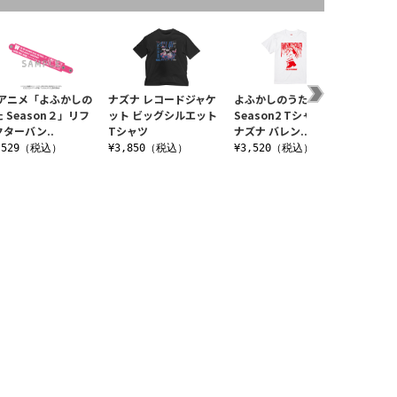
Vアニメ「よふかしの
ナズナ レコードジャケ
よふかしのうた
よふか
 Season２」リフ
ット ビッグシルエット
Season2 Tシャツ 七草
Seas
クターバン..
Tシャツ
ナズナ バレン..
コウ BD
,529（税込）
¥3,850（税込）
¥3,520（税込）
¥550