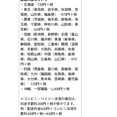
・北海道…720円＋税
・東北（青森県、岩手県、秋田県、宮
城県、山形県、福島県）…670円＋税
・関東（茨城県、栃木県、群馬県、埼
玉県、千葉県、神奈川県、山梨県、東
京都）…620円＋税
・信越（新潟県、長野県）北陸（富山
県、石川県、福井県）東海（岐阜県、
静岡県、愛知県、三重県）関西（滋賀
県、京都府、大阪府、兵庫県、奈良
県、和歌山県）中国（鳥取県、島根
県、岡山県、広島県、山口県）…670
円＋税
・四国（徳島県、香川県、愛媛県、高
知県）九州（福岡県、佐賀県、長崎
県、大分県、熊本県、宮崎県、鹿児島
県）…720円＋税
・沖縄、一部離島…1,000円＋税
※コンビニ・ペイジー決済の場合は、
別途手数料200円＋税が掛かります。
例：配送料金620円＋コンビニ決済手
数料200円＋税＝820円＋税