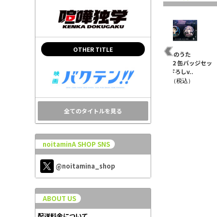
OTHER TITLE
の
TVアニメ「よふかしの
よふかしのうた
よふかしのうた
レー
うた Season２」アク
Season2 ダイカットス
Season2 缶バッジセッ
リルキーホル..
テッカー 七草ナ..
ト 描き下ろしv..
¥880（税込）
¥660（税込）
¥1,100（税込）
全てのタイトルを見る
noitaminA SHOP SNS
@noitamina_shop
ABOUT US
配送料金について