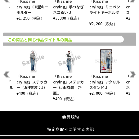
「Kiss me
「Kiss me
「Kiss me
「Kiss
フライト
crying」CD型キー
crying」手つなぎ
crying」ミニペン
cryi
ホルダー
ネコぬい J
ライトキーホルダ
スタン
ー
税込）
¥1,250（税込）
¥3,300（税込）
¥2,0
¥2,200（税込）
この商品と同じ作品タイトルの商品
「Kiss me
「Kiss me
「Kiss me
「Kiss
トレーデ
crying」ステッカ
crying」ステッカ
crying」アクリル
cryi
アクリル
ー（JiN衣装：J）
ー（JiN衣装：乃
スタンド J
ネコぬい
亜..
¥400（税込）
¥2,000（税込）
¥3,3
込）
¥400（税込）
会員規約
特定商取引に関する表記