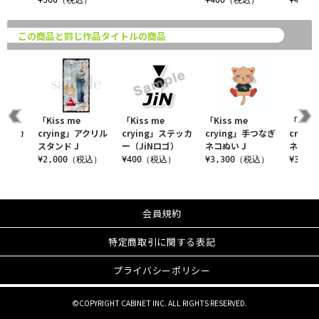
¥500（税込）
¥400（税込）
¥400
この商品と同じ作品タイトルの商品
「Kiss me
「Kiss me
「Kiss me
「Kiss
ステッカ
crying」アクリル
crying」ステッカ
crying」手つなぎ
cryi
ーカー
スタンド J
ー（JiNロゴ）
ネコぬい J
ネコぬ
¥2,000（税込）
¥400（税込）
¥3,300（税込）
¥3,3
込）
会員規約
特定商取引に関する表記
プライバシーポリシー
©COPYRIGHT CABINET INC. ALL RIGHTS RESERVED.