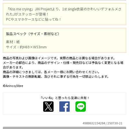
「Kiss me crying」JiN Projectより、1st single衣装のかわいいデフォルメさ
れたJがステッカーが登場！
PCやスマホケースなどに貼ってね！
製品スペック（サイズ・素材など）
素材：紙
サイズ：約H69×W53mm
商品の写真および画像はイメージです。実際の商品とは異なる場合があります。
メーカーの都合により、商品のデザイン・仕様・発売日などは予告なく変更となる場
合があります。
商品の詳細につきましては、各メーカー様にお問い合わせください。
画像・テキストの無断転載、及びそれに準ずる行為を一切禁止いたします。
©Arinco/libre
「いいね」と思ったら友達に共有！
4988632154284 / 250730-21