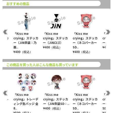
おすすめの商品
「Kiss me
「Kiss me
「Kiss me
「Kiss
ステッカ
crying」ステッカ
crying」ステッカ
crying」ステッカ
cryi
装：J）
ー（JiN衣装：乃
ー（JiNロゴ）
ー（ネコパーカー
ー（Ji
亜..
SD..
込）
¥400（税込）
¥400
¥400（税込）
¥400（税込）
この商品を買った人はこんな商品も買っています
「Kiss me
「Kiss me
「Kiss me
「Kiss
フライト
crying」トレーデ
crying」ステッカ
crying」ステッカ
cryi
ィング缶バッジ 全
ー（JiN衣装SD：..
ー（ネコパーカー
ー（ネ
8..
SD..
SD..
税込）
¥400（税込）