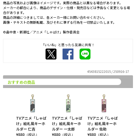
商品の写真および画像はイメージです。実際の商品とは異なる場合があります。
メーカーの都合により、商品のデザイン・仕様・発売日などは予告なく変更となる場
合があります。
商品の詳細につきましては、各メーカー様にお問い合わせください。
画像・テキストの無断転載、及びそれに準ずる行為を一切禁止いたします。
©畠中恵・新潮社／アニメ「しゃばけ」製作委員会
「いいね」と思ったら友達に共有！
4543815222015 / 250916-17
おすすめの商品
TVアニメ「しゃば
TVアニメ「しゃば
TVアニメ「しゃば
け」絵札風キーホ
け」絵札風キーホ
け」絵札風キーホ
ルダー 仁吉
ルダー 一太郎
ルダー 佐助
¥880（税込）
¥880（税込）
¥880（税込）