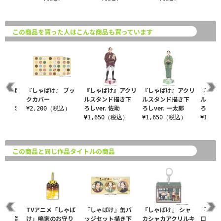
この商品を買った人はこんな商品も買っています
「しゃば
『しゃばけ』 ブッ
『しゃばけ』アクリ
『しゃばけ』アクリ
『しゃ
お守り
クカバー
ルスタンド描き下
ルスタンド描き下
ルスタ
ダー 恋
ろしver. 佐助
ろしver. 一太郎
ろしver
¥2,200（税込）
¥1,650（税込）
¥1,650（税込）
¥1,6
税込）
この商品と同じ作品タイトルの商品
しゃば
TVアニメ「しゃば
『しゃばけ』缶バ
『しゃばけ』 シャ
『しゃ
完全生産
け」鳴家のお守り
ッジセット描き下
カシャカアクリルキ
口小物