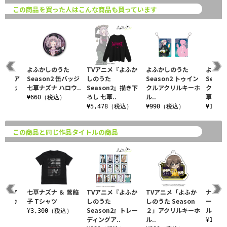
この商品を買った人はこんな商品も買っています
うた
よふかしのうた
TVアニメ『よふか
よふかしのうた
よふか
 ビッグア
Season2 缶バッジ
しのうた
Season2 トゥイン
Seas
ンド 七
七草ナズナ ハロウ..
Season2』描き下
クルアクリルキーホ
クリル
ろし 七草..
ル..
草..
¥660（税込）
税込）
¥5,478（税込）
¥990（税込）
¥1,9
この商品と同じ作品タイトルの商品
イントア
七草ナズナ ＆ 鶯餡
TVアニメ『よふか
TVアニメ「よふか
ナズナ
プパーカ
子 Tシャツ
しのうた
しのうた Season
ート 
Season2』トレー
２」アクリルキーホ
ルダー
¥3,300（税込）
ディングア..
ル..
税込）
¥1,6