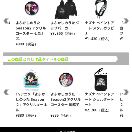
クリルス
よふかしのうた
よふかしのうた ジ
ナズナ ペイントア
「七草
Season2 アクリル
ップパーカー
ート メタルカラビ
血鬼で
コースター 七草ナ
ナ
ツ
税込）
¥8,800（税込）
ズ..
¥1,430（税込）
¥3,3
¥880（税込）
この商品と同じ作品タイトルの商品
のうた
TVアニメ「よふか
よふかしのうた
ナズナ ペイントア
TVア
ス
しのうた Season
Season2 アクリル
ート ショルダート
しのうた
２」アクリルキーホ
コースター 鶯餡子
ート
２」ア
税込）
ル..
..
ル..
¥2,200（税込）
¥880（税込）
¥880（税込）
¥880