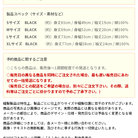
製品スペック（サイズ・素材など）
Sサイズ
BLACK
（約）身丈65cm / 身幅49cm / 袖丈19cm / 綿100％
Mサイズ
BLACK
（約）身丈69cm / 身幅52cm / 袖丈20cm / 綿100％
Lサイズ
BLACK
（約）身丈73cm / 身幅55cm / 袖丈22cm / 綿100％
XLサイズ
BLACK
（約）身丈77cm / 身幅58cm / 袖丈24cm / 綿100％
予約商品に関するご注意
◇こちらの商品は、販売後～1週間程度での発送となります。
◇販売日の異なる商品を同時にご注文された場合、最も遅い販売日にあわ
せての一括発送になります。
（販売日ごとの配送をご希望の場合は、別々にご注文下さい。その際、送
料等はご注文ごとに掛かりますので予めご了承下さい。）
縫製製品は特性上、製品ごとに仕上がりサイズや縫製位置に若干のずれがございます。
商品の写真および画像はイメージです。実際の商品とは異なる場合があります。
メーカーの都合により、商品のデザイン・仕様・発売日などは予告なく変更となる場
合があります。
商品の詳細につきましては、各メーカー様にお問い合わせください。
画像・テキストの無断転載、及びそれに準ずる行為を一切禁止いたします。
©2025コトヤマ・小学館／「よふかしのうた」製作委員会