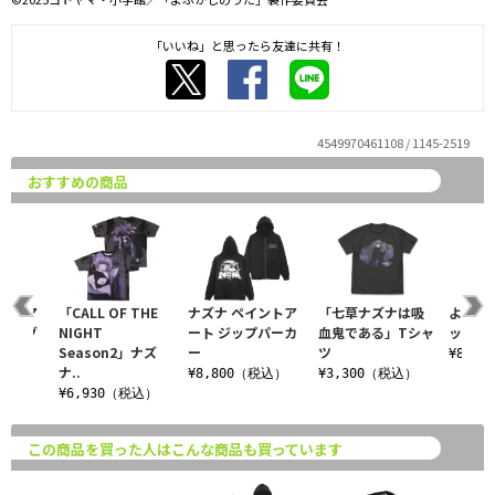
「いいね」と思ったら友達に共有！
4549970461108 / 1145-2519
おすすめの商品
イントア
「CALL OF THE
ナズナ ペイントア
「七草ナズナは吸
よふか
ブロング
NIGHT
ート ジップパーカ
血鬼である」Tシャ
ップパ
シャツ
Season2」ナズ
ー
ツ
¥8,8
ナ..
税込）
¥8,800（税込）
¥3,300（税込）
¥6,930（税込）
この商品を買った人はこんな商品も買っています