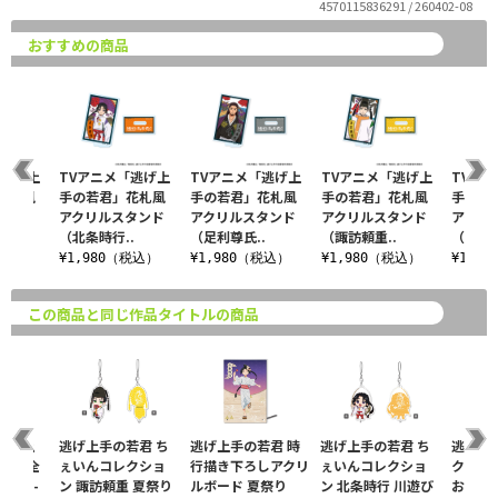
4570115836291 / 260402-08
おすすめの商品
「逃げ上
TVアニメ「逃げ上
TVアニメ「逃げ上
TVアニメ「逃げ上
TVア
花札風
手の若君」花札風
手の若君」花札風
手の若君」花札風
手の若
タンド
アクリルスタンド
アクリルスタンド
アクリルスタンド
アクリ
（北条時行..
（足利尊氏..
（諏訪頼重..
（雫）
税込）
¥1,980（税込）
¥1,980（税込）
¥1,980（税込）
¥1,9
この商品と同じ作品タイトルの商品
逃げ上
逃げ上手の若君 ち
逃げ上手の若君 時
逃げ上手の若君 ち
逃げ上
0【完全
ぇいんコレクショ
行描き下ろしアクリ
ぇいんコレクショ
クリル
Blu-
ン 諏訪頼重 夏祭り
ルボード 夏祭り
ン 北条時行 川遊び
お花見ve