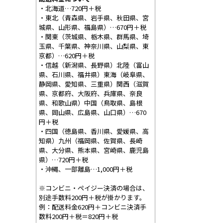
・北海道…720円＋税
・東北（青森県、岩手県、秋田県、宮
城県、山形県、福島県）…670円＋税
・関東（茨城県、栃木県、群馬県、埼
玉県、千葉県、神奈川県、山梨県、東
京都）…620円＋税
・信越（新潟県、長野県）北陸（富山
県、石川県、福井県）東海（岐阜県、
静岡県、愛知県、三重県）関西（滋賀
県、京都府、大阪府、兵庫県、奈良
県、和歌山県）中国（鳥取県、島根
県、岡山県、広島県、山口県）…670
円＋税
・四国（徳島県、香川県、愛媛県、高
知県）九州（福岡県、佐賀県、長崎
県、大分県、熊本県、宮崎県、鹿児島
県）…720円＋税
・沖縄、一部離島…1,000円＋税
※コンビニ・ペイジー決済の場合は、
別途手数料200円＋税が掛かります。
例：配送料金620円＋コンビニ決済手
数料200円＋税＝820円＋税