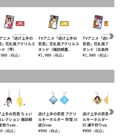
Vアニメ「逃げ上手の
TVアニメ「逃げ上手の
TVアニメ「逃げ上手の
君」花札風アクリルス
若君」花札風アクリルス
若君」花札風アクリルス
ンド（雫）
タンド（諏訪頼重..
タンド（北条時行..
,980（税込）
¥1,980（税込）
¥1,980（税込）
げ上手の若君 ちぇい
逃げ上手の若君 アクリ
逃げ上手の若君 アクリ
逃げ上
コレクション 諏訪頼
ルキーホルダー 吹雪 川
ルキーホルダー 北条時
ルブロ
夏祭りver..
遊びver.
行 潮干狩りve..
¥1,3
80（税込）
¥990（税込）
¥990（税込）