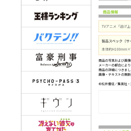
商品情報
TVアニメ「逃げ
製品スペック（サ
本体約H100mm×
商品の写真および画像
メーカーの都合により
商品の詳細につきまし
画像・テキストの無断
©松井優征／集英社・