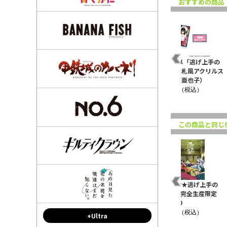
おすすめの商品
TVアニメ「逃げ上手の
若君」花札風アクリルス
タンド（亜也子）
¥1,980（税込）
この商品と同じ
描
逃げ上手の若君 缶バッ
逃げ上手の若君 アクリ
★特典付★逃げ上手の
ロッ
ジ 北条時行 夏祭りver.
ルスタンド 北条時行 夏
若君 8【完全生産限定
祭りver.
版】 DVD
¥660（税込）
¥1,430（税込）
¥6,050（税込）
+Ultra