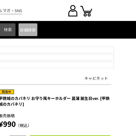
ルマガ・SNS
詳細
検索
キャビネット
甲鉄城のカバネリ お守り風キーホルダー 菖蒲 誕生日ver. [甲鉄
城のカバネリ]
販売価格
¥990
（税込）