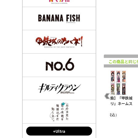
この商品と同じ
駒
【店頭取扱】甲鉄城の
甲鉄城のカバネリ ダイ
【店頭取扱】『甲鉄城
ド
カバネリ キャンディ缶
カットステッカー 来栖
のカバネリ』ネームス
10th記念v..
テッカー
¥880（税込）
¥770（税込）
¥305（税込）
+Ultra