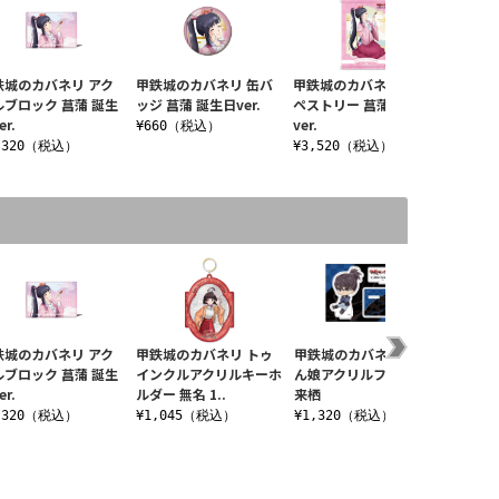
鉄城のカバネリ アク
甲鉄城のカバネリ 缶バ
甲鉄城のカバネリ B2タ
ルブロック 菖蒲 誕生
ッジ 菖蒲 誕生日ver.
ペストリー 菖蒲 誕生日
er.
ver.
¥660（税込）
,320（税込）
¥3,520（税込）
鉄城のカバネリ アク
甲鉄城のカバネリ トゥ
甲鉄城のカバネリ ぺた
甲鉄城
ルブロック 菖蒲 誕生
インクルアクリルキーホ
ん娘アクリルフィギュア
10周年
er.
ルダー 無名 1..
来栖
ステッ
,320（税込）
¥1,045（税込）
¥1,320（税込）
¥550