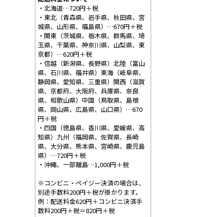
・北海道…720円＋税
・東北（青森県、岩手県、秋田県、宮
城県、山形県、福島県）…670円＋税
・関東（茨城県、栃木県、群馬県、埼
玉県、千葉県、神奈川県、山梨県、東
京都）…620円＋税
・信越（新潟県、長野県）北陸（富山
県、石川県、福井県）東海（岐阜県、
静岡県、愛知県、三重県）関西（滋賀
県、京都府、大阪府、兵庫県、奈良
県、和歌山県）中国（鳥取県、島根
県、岡山県、広島県、山口県）…670
円＋税
・四国（徳島県、香川県、愛媛県、高
知県）九州（福岡県、佐賀県、長崎
県、大分県、熊本県、宮崎県、鹿児島
県）…720円＋税
・沖縄、一部離島…1,000円＋税
※コンビニ・ペイジー決済の場合は、
別途手数料200円＋税が掛かります。
例：配送料金620円＋コンビニ決済手
数料200円＋税＝820円＋税