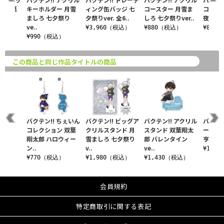
ー 双葉
キーホルダー 月雪
ィング缶バッジ 七
コースター 月雪ま
コース
夕祭り
ましろ 七夕祭り
夕祭りver. 全6..
しろ 七夕祭りver..
夜 七夕
ve..
¥3,960（税込）
¥880（税込）
¥880
込）
¥990（税込）
この商品と同じ作品タイトルの商品
!!
バクテン!! ちぇいん
バクテン!! ビッグア
バクテン!! アクリル
バクテン
版】
コレクション 双葉
クリルスタンド 月
スタンド 双葉翔太
ーパス
翔太郎 ハロウィー
雪ましろ 七夕祭り
郎 バレンタイン
亨 BDve
税込）
ン..
v..
ve..
¥1,4
¥770（税込）
¥1,980（税込）
¥1,430（税込）
会員規約
特定商取引に関する表記