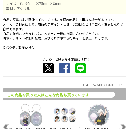
サイズ：約100mm×75mm×8mm
素材：アクリル
商品の写真および画像はイメージです。実際の商品とは異なる場合があります。
メーカーの都合により、商品のデザイン・仕様・発売日などは予告なく変更となる場
合があります。
商品の詳細につきましては、各メーカー様にお問い合わせください。
画像・テキストの無断転載、及びそれに準ずる行為を一切禁止いたします。
©バクテン製作委員会
「いいね」と思ったら友達に共有！
4543815234032 / 260617-15
この商品を買った人はこんな商品も買っています
 ダイカッ
バクテン!! アクリル
バクテン!! トレーデ
バクテン!! アクリル
バクテン