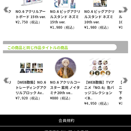
ライムアク
NO.6 アクリルアー
NO.6 ビッグアクリ
NO.6 ビッグアクリ
NO.6
ルダー
トボード 15th ver.
ルスタンド ネズミ
ルスタンド ネズミ
ルスタ
v..
15th ver.
10th ver.
10th ve
¥2,750（税込）
税込）
¥1,980（税込）
¥1,980（税込）
¥1,9
この商品と同じ作品タイトルの商品
ッグアクリ
【WEB取扱】NO.6
NO.6 アクリルコー
【WEB取扱】TVア
【WEB
 紫苑
トレーディングアク
スター 紫苑 ノイタ
ニメ『NO.6』缶バ
ニメ『N
リルブロック Av..
ミナ20th ve..
ッジコレクション
下ろし
＜B..
ホ..
税込）
¥7,920（税込）
¥880（税込）
¥4,950（税込）
¥3,9
会員規約