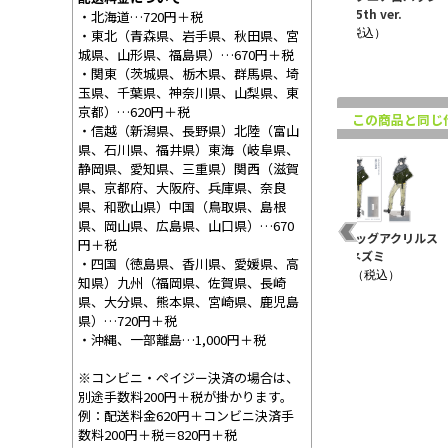
ー ネズミ 15th ver.
紫苑 15th ver.
ネズミ 15th ver.
・北海道…720円＋税
¥880（税込）
¥660（税込）
¥660（税込）
・東北（青森県、岩手県、秋田県、宮
城県、山形県、福島県）…670円＋税
・関東（茨城県、栃木県、群馬県、埼
玉県、千葉県、神奈川県、山梨県、東
京都）…620円＋税
この商品と同じ
・信越（新潟県、長野県）北陸（富山
県、石川県、福井県）東海（岐阜県、
静岡県、愛知県、三重県）関西（滋賀
県、京都府、大阪府、兵庫県、奈良
県、和歌山県）中国（鳥取県、島根
県、岡山県、広島県、山口県）…670
ニメ
NO.6 アクリルコースタ
NO.6 トレーディング缶
NO.6 ビッグアクリルス
円＋税
コレ
ー 紫苑 ノイタミナ20th
バッジ エンドカード
タンド ネズミ
・四国（徳島県、香川県、愛媛県、高
ve..
ver. 全1..
¥1,980（税込）
知県）九州（福岡県、佐賀県、長崎
¥880（税込）
¥550（税込）
県、大分県、熊本県、宮崎県、鹿児島
県）…720円＋税
・沖縄、一部離島…1,000円＋税
※コンビニ・ペイジー決済の場合は、
別途手数料200円＋税が掛かります。
例：配送料金620円＋コンビニ決済手
数料200円＋税＝820円＋税