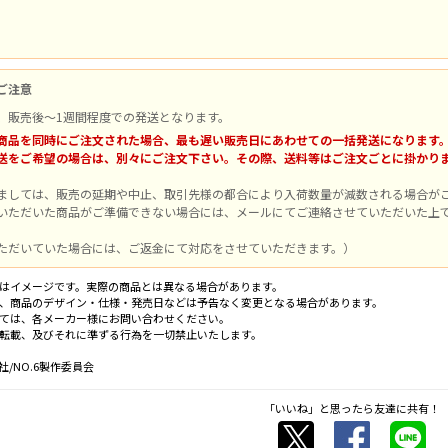
ご注意
、販売後～1週間程度での発送となります。
商品を同時にご注文された場合、最も遅い販売日にあわせての一括発送になります
送をご希望の場合は、別々にご注文下さい。その際、送料等はご注文ごとに掛かり
ましては、販売の延期や中止、取引先様の都合により入荷数量が減数される場合が
いただいた商品がご準備できない場合には、メールにてご連絡させていただいた上
ただいていた場合には、ご返金にて対応をさせていただきます。）
はイメージです。実際の商品とは異なる場合があります。
、商品のデザイン・仕様・発売日などは予告なく変更となる場合があります。
ては、各メーカー様にお問い合わせください。
転載、及びそれに準ずる行為を一切禁止いたします。
/NO.6製作委員会
「いいね」と思ったら友達に共有！