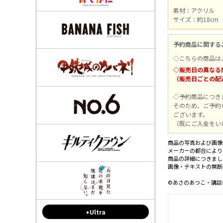
素材：アクリル
サイズ：約18cm
予約商品に関する
◇こちらの商品は
◇販売日の異なる
（販売日ごとの配
◇予約商品につき
そのため、ご予約
ございます。
（既にご入金をい
商品の写真および画像
メーカーの都合により
商品の詳細につきまし
画像・テキストの無断
©あさのあつこ・講談社
+Ultra