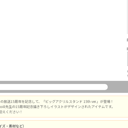
」の放送15周年を記念して、「ビッグアクリルスタンド 15th ver.」が登場！
toi8先生の15周年記念描き下ろしイラストがデザインされたアイテムです。
迎えください！
イズ・素材など）