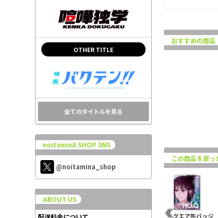
おすすめの商品
OTHER TITLE
全てのタイトルを見る
noitaminA SHOP SNS
この商品を買っ
@noitamina_shop
ABOUT US
スタ
NO.6 アクリルコースタ
NO.6 スクエア缶バッジ
NO.6 スクエア缶バッジ
配送料金について