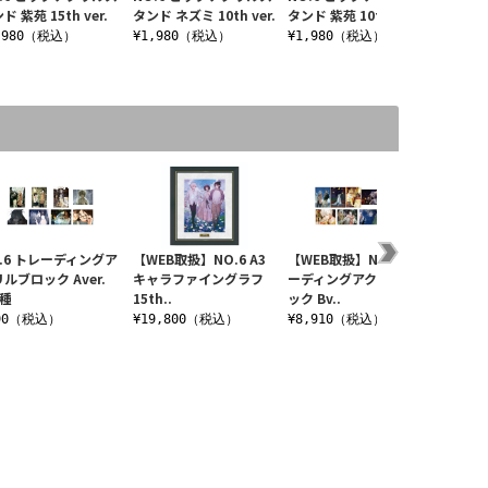
ド 紫苑 15th ver.
タンド ネズミ 10th ver.
タンド 紫苑 10th ver.
ック 15t
,980（税込）
¥1,980（税込）
¥1,980（税込）
¥1,2
.6 トレーディングア
【WEB取扱】NO.6 A3
【WEB取扱】NO.6 トレ
【再販】
ルブロック Aver.
キャラファイングラフ
ーディングアクリルブロ
アクリ
8種
15th..
ック Bv..
イズ 紫
90（税込）
¥19,800（税込）
¥8,910（税込）
¥2,4