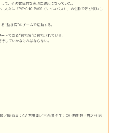
として、その数値的な実現に躍起になっていた。
々は「PSYCHO-PASS（サイコパス）」の俗称で呼び慣わし
る“監視官”のチームで活動する。
。
ートである“監視官”に監視されている。
遂行していかなければならない。
欽隆／縢 秀星：CV. 石田 彰／六合塚 弥生：CV. 伊藤 静／唐之杜 志