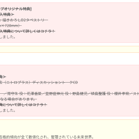
ップオリジナル特典]
購入特典＞
』描きおろしB2タペストリー
×728mm）
購入特典について詳しくはコチラ！
しました。
典＞
玄（ニトロプラス）ディスカッショントークCD
智一／常守朱 役：花澤香菜／宜野座伸元 役：野島健児／槙島聖護 役：櫻井孝宏／
になる場合があります。
典について詳しくはコチラ！
しました。
性格的傾向が全て数値化され、管理されている未来世界。