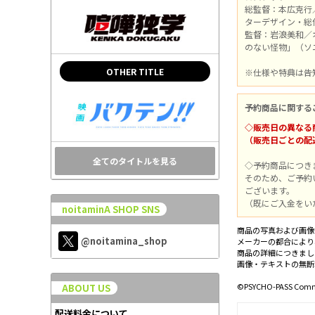
総監督：本広克行
ターデザイン・総
監督：岩浪美和／オ
のない怪物」（ソニ
OTHER TITLE
※仕様や特典は告
予約商品に関する
◇販売日の異なる
（販売日ごとの配
全てのタイトルを見る
◇予約商品につき
そのため、ご予約
ございます。
（既にご入金をい
noitaminA SHOP SNS
商品の写真および画像
@noitamina_shop
メーカーの都合により
商品の詳細につきまし
画像・テキストの無断
©PSYCHO-PASS Comm
ABOUT US
配送料金について