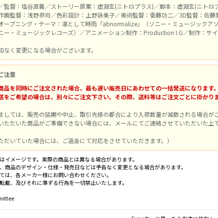
／監督：塩谷直義／ストーリー原案：虚淵玄(ニトロプラス)／脚本：虚淵玄(ニトロ
作画監督：浅野恭司／色彩設計：上野詠美子／美術監督：衛藤功二／3D監督：佐藤
ープニング・テーマ：凛として時雨「abnormalize」（ソニー・ミュージックア
ー・ミュージックレコーズ）／アニメーション制作：Production I.G／制作：
知なく変更になる場合がございます。
ご注意
商品を同時にご注文された場合、最も遅い販売日にあわせての一括発送になります
送をご希望の場合は、別々にご注文下さい。その際、送料等はご注文ごとに掛かり
ましては、販売の延期や中止、取引先様の都合により入荷数量が減数される場合が
いただいた商品がご準備できない場合には、メールにてご連絡させていただいた上
ただいていた場合には、ご返金にて対応をさせていただきます。）
はイメージです。実際の商品とは異なる場合があります。
、商品のデザイン・仕様・発売日などは予告なく変更となる場合があります。
ては、各メーカー様にお問い合わせください。
転載、及びそれに準ずる行為を一切禁止いたします。
ittee