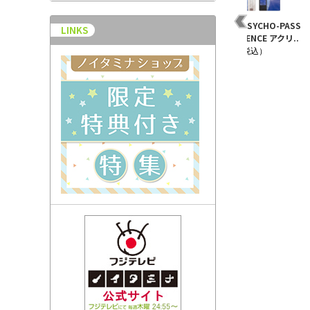
イコ
PSYCHO-PASS -サイコ
PSYCHO-PASS ちぇい
劇場版 PSYCHO-PASS
LINKS
パス- VOL.6 初回限定..
んコレクション 煇・ワ
PROVIDENCE アクリ..
シリー・..
¥6,270（税込）
¥880（税込）
¥880（税込）