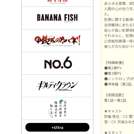
あらゆる感情、欲
人間の心の在り方
た。
犯罪に関する数値
治安維持にあたる
自らが高い犯罪係
それゆえに、犯罪
公安局刑事課一係
彼らが立ち向かうも
【特典映像】
●第1弾PV
●第2弾PV
●ノンテロップOP
●予告編（第2話
【収録話数】
第1話～第2話
★キャスト
狡噛 慎也：CV. 
恩：CV. 沢城みゆ
+Ultra
★スタッフ