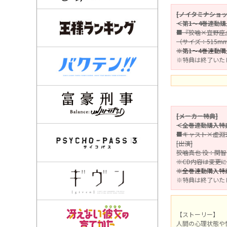
[ノイタミナショ
＜第1～4巻連動
■『狡噛×宜野座
（サイズ：515mm
※第1～4巻連動
※特典は終了いた
[メーカー特典]
＜全巻連動購入特
■キャスト×虚淵
[出演]
狡噛真也 役：関
※CD内容は変更
※全巻連動購入特
※特典は終了いた
【ストーリー】
人間の心理状態や