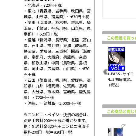
・北海道…720円＋税
・東北（青森県、岩手県、秋田県、宮
城県、山形県、福島県）…670円＋税
・関東（茨城県、栃木県、群馬県、埼
玉県、千葉県、神奈川県、山梨県、東
京都）…620円＋税
この商品を買っ
・信越（新潟県、長野県）北陸（富山
県、石川県、福井県）東海（岐阜県、
静岡県、愛知県、三重県）関西（滋賀
県、京都府、大阪府、兵庫県、奈良
県、和歌山県）中国（鳥取県、島根
県、岡山県、広島県、山口県）…670
イコ
PSYCHO-PASS -サイコ
PSYCHO-PASS -サイコ
PSYCHO-PASS -サイコ
円＋税
..
パス- VOL.7 初回限定..
パス- VOL.6 初回限定..
パス- VOL.5 初回限定..
・四国（徳島県、香川県、愛媛県、高
¥7,370（税込）
¥7,370（税込）
¥6,270（税込）
知県）九州（福岡県、佐賀県、長崎
県、大分県、熊本県、宮崎県、鹿児島
県）…720円＋税
・沖縄、一部離島…1,000円＋税
この商品と同じ
※コンビニ・ペイジー決済の場合は、
別途手数料200円＋税が掛かります。
例：配送料金620円＋コンビニ決済手
数料200円＋税＝820円＋税