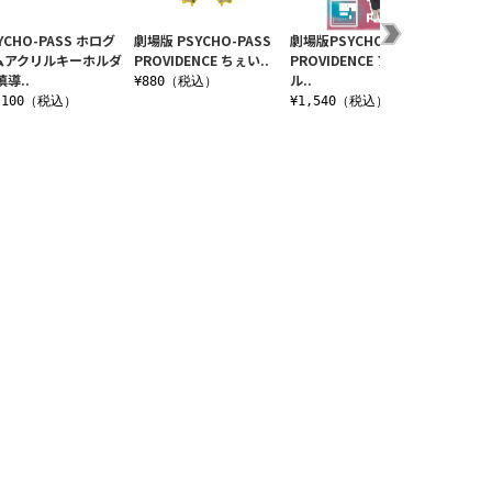
YCHO-PASS ホログ
劇場版 PSYCHO-PASS
劇場版PSYCHO-PASS
PSYC
ムアクリルキーホルダ
PROVIDENCE ちぇい..
PROVIDENCE アクリ
フレグ
慎導..
ル..
導灼
¥880（税込）
,100（税込）
¥1,540（税込）
¥4,4