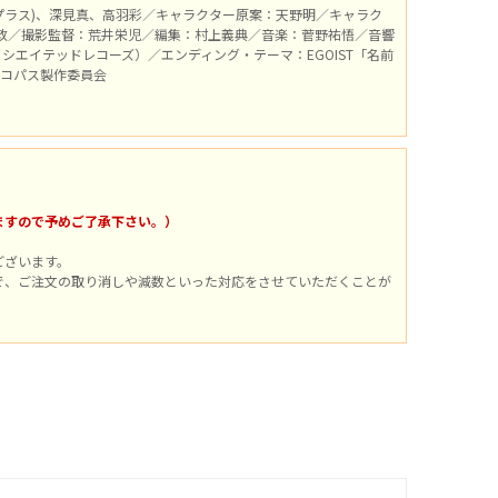
プラス)、深見真、高羽彩／キャラクター原案：天野明／キャラク
敦／撮影監督：荒井栄児／編集：村上義典／音楽：菅野祐悟／音響
ソシエイテッドレコーズ）／エンディング・テーマ：EGOIST「名前
サイコパス製作委員会
。
ますので予めご了承下さい。）
ございます。
で、ご注文の取り消しや減数といった対応をさせていただくことが