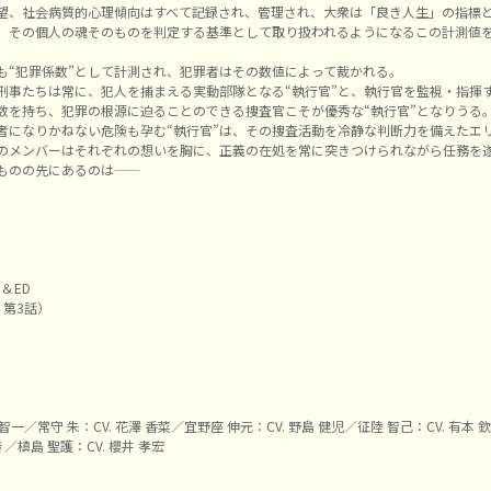
望、社会病質的心理傾向はすべて記録され、管理され、大衆は「良き人生」の指標
、その個人の魂そのものを判定する基準として取り扱われるようになるこの計測値を、人
も“犯罪係数”として計測され、犯罪者はその数値によって裁かれる。
刑事たちは常に、犯人を捕まえる実動部隊となる“執行官”と、執行官を監視・指揮す
数を持ち、犯罪の根源に迫ることのできる捜査官こそが優秀な“執行官”となりうる
者になりかねない危険も孕む“執行官”は、その捜査活動を冷静な判断力を備えたエリ
のメンバーはそれぞれの想いを胸に、正義の在処を常に突きつけられながら任務を
のの先にあるのは――
＆ED
、第3話）
関 智一／常守 朱：CV. 花澤 香菜／宜野座 伸元：CV. 野島 健児／征陸 智己：CV. 有本 
き／槙島 聖護：CV. 櫻井 孝宏