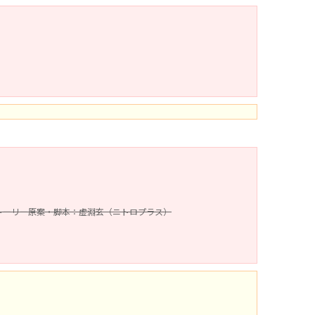
ストーリー原案・脚本：虚淵玄（ニトロプラス）