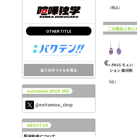
ルダー ..
ルダー ..
ルダー ..
¥1,320（税込）
¥1,320（税込）
¥1,320（税込）
この商品と同じ
OTHER TITLE
イコ
【WEB取扱】PSYCHO-
PSYCHO-PASS アクリ
PSYCHO-PASS ちぇい
全てのタイトルを見る
キャ
PASS トレーディング缶
ルスタンド 炯・ミハイ
んコレクション 雛河翔
バッジ..
ル・イグ..
ウィン..
¥4,400（税込）
¥1,430（税込）
¥880（税込）
noitaminA SHOP SNS
@noitamina_shop
ABOUT US
配送料金について