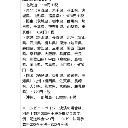
・北海道…720円＋税
・東北（青森県、岩手県、秋田県、宮
城県、山形県、福島県）…670円＋税
・関東（茨城県、栃木県、群馬県、埼
玉県、千葉県、神奈川県、山梨県、東
京都）…620円＋税
・信越（新潟県、長野県）北陸（富山
県、石川県、福井県）東海（岐阜県、
静岡県、愛知県、三重県）関西（滋賀
県、京都府、大阪府、兵庫県、奈良
県、和歌山県）中国（鳥取県、島根
県、岡山県、広島県、山口県）…670
円＋税
・四国（徳島県、香川県、愛媛県、高
知県）九州（福岡県、佐賀県、長崎
県、大分県、熊本県、宮崎県、鹿児島
県）…720円＋税
・沖縄、一部離島…1,000円＋税
※コンビニ・ペイジー決済の場合は、
別途手数料200円＋税が掛かります。
例：配送料金620円＋コンビニ決済手
数料200円＋税＝820円＋税