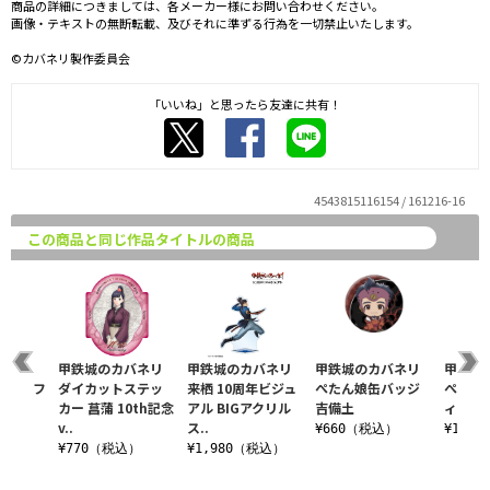
商品の詳細につきましては、各メーカー様にお問い合わせください。
画像・テキストの無断転載、及びそれに準ずる行為を一切禁止いたします。
©カバネリ製作委員会
「いいね」と思ったら友達に共有！
4543815116154 / 161216-16
この商品と同じ作品タイトルの商品
バネリ
甲鉄城のカバネリ
甲鉄城のカバネリ
甲鉄城のカバネリ
甲鉄城
クリルフ
ダイカットステッ
来栖 10周年ビジュ
ぺたん娘缶バッジ
ぺたん
刈
カー 菖蒲 10th記念
アル BIGアクリル
吉備土
ィギュ
v..
ス..
税込）
¥660（税込）
¥1,3
¥770（税込）
¥1,980（税込）