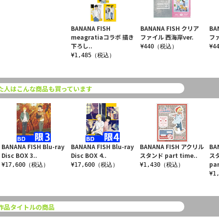
BANANA FISH
BANANA FISH クリア
BA
meagratiaコラボ 描き
ファイル 西海岸ver.
ファ
下ろし..
¥440（税込）
¥4
¥1,485（税込）
た人はこんな商品も買っています
BANANA FISH Blu-ray
BANANA FISH Blu-ray
BANANA FISH アクリル
BA
Disc BOX 3..
Disc BOX 4..
スタンド part time..
ス
par
¥17,600（税込）
¥17,600（税込）
¥1,430（税込）
¥1
作品タイトルの商品