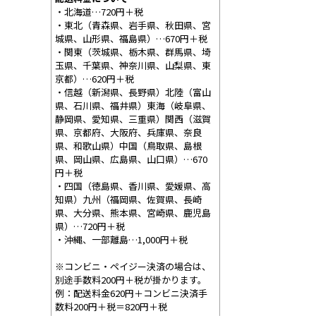
・北海道…720円＋税
・東北（青森県、岩手県、秋田県、宮
城県、山形県、福島県）…670円＋税
・関東（茨城県、栃木県、群馬県、埼
玉県、千葉県、神奈川県、山梨県、東
京都）…620円＋税
・信越（新潟県、長野県）北陸（富山
県、石川県、福井県）東海（岐阜県、
静岡県、愛知県、三重県）関西（滋賀
県、京都府、大阪府、兵庫県、奈良
県、和歌山県）中国（鳥取県、島根
県、岡山県、広島県、山口県）…670
円＋税
・四国（徳島県、香川県、愛媛県、高
知県）九州（福岡県、佐賀県、長崎
県、大分県、熊本県、宮崎県、鹿児島
県）…720円＋税
・沖縄、一部離島…1,000円＋税
※コンビニ・ペイジー決済の場合は、
別途手数料200円＋税が掛かります。
例：配送料金620円＋コンビニ決済手
数料200円＋税＝820円＋税