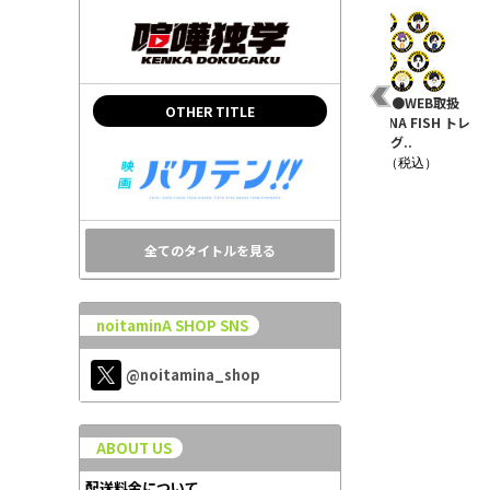
リル
BANANA FISH アクリル
BANANA FISH クリア
＜再販＞●WEB取扱
OTHER TITLE
キーホルダー アッシュ
ファイル 西海岸ver.
●BANANA FISH トレ
カフ..
ーディング..
¥440（税込）
¥880（税込）
¥5,720（税込）
全てのタイトルを見る
noitaminA SHOP SNS
@noitamina_shop
ABOUT US
配送料金について