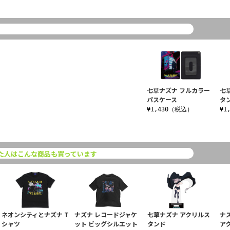
七草ナズナ フルカラー
七
パスケース
タ
¥1,430（税込）
¥1
た人はこんな商品も買っています
ネオンシティとナズナ T
ナズナ レコードジャケ
七草ナズナ アクリルス
ナ
シャツ
ット ビッグシルエット
タンド
ア