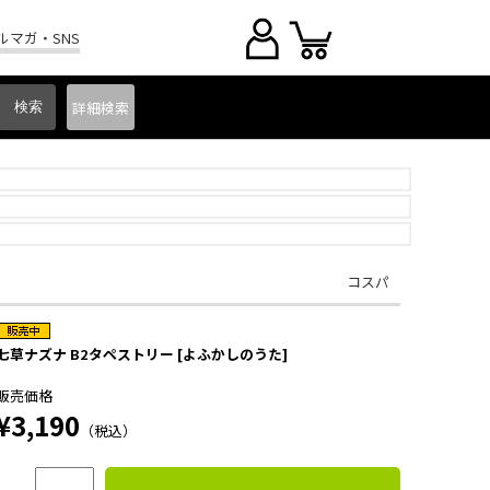
ルマガ・SNS
詳細
検索
コスパ
七草ナズナ B2タペストリー [よふかしのうた]
販売価格
¥3,190
（税込）