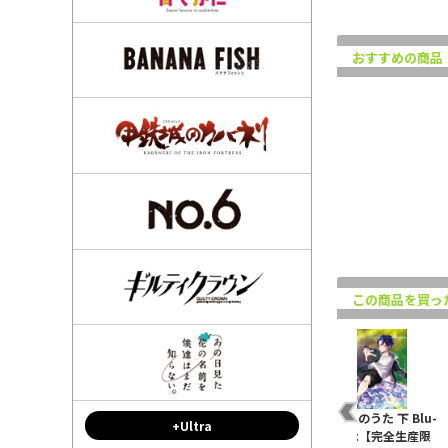
おすすめの商品
この商品を買っ
つ
よふかしのうた
よふかしのうた 上 Blu-
よふかしのうた 下 Blu-
+Ultra
Season2 トゥインクル
ray Disc【完全生産限
ray Disc【完全生産限