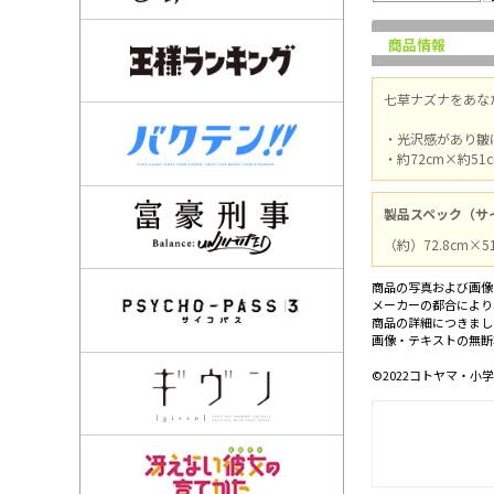
商品情報
七草ナズナをあな
・光沢感があり皺
・約72cm×約
製品スペック（サ
（約）72.8cm×
商品の写真および画像
メーカーの都合により
商品の詳細につきまし
画像・テキストの無断
©2022コトヤマ・