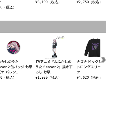
ー
¥3,190（税込）
¥2,750（税込）
¥1,4
80（税込）
ふかしのうた
TVアニメ『よふかしの
ナズナ ビッグシルエッ
よふか
ason2 缶バッジ 七草
うた Season2』描き下
トロングスリーブ Tシャ
Seas
ナ バレン..
ろし 七草..
ツ
イバ―フ
60（税込）
¥1,980（税込）
¥4,620（税込）
¥2,7