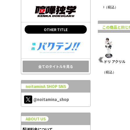
アクリルキーホル..
定版..
定版..
¥990（税込）
¥17,600（税込）
¥19,800（税込）
この商品と同じ
OTHER TITLE
ト
よふかしのうた
TVアニメ「よふかしの
小繁縷ミドリ アクリル
全てのタイトルを見る
Season2 ビッグアクリ
うた Season２」アク
スタンド
ルスタンド 七草..
リルスタンド..
¥1,650（税込）
¥1,980（税込）
¥1,210（税込）
noitaminA SHOP SNS
@noitamina_shop
ABOUT US
配送料金について