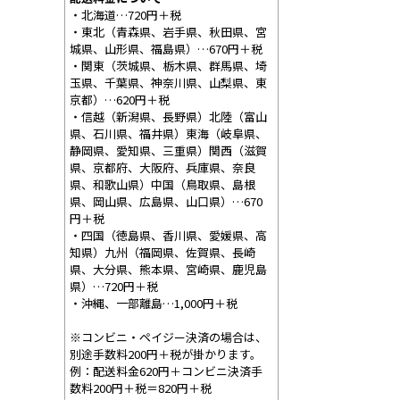
・北海道…720円＋税
・東北（青森県、岩手県、秋田県、宮
城県、山形県、福島県）…670円＋税
・関東（茨城県、栃木県、群馬県、埼
玉県、千葉県、神奈川県、山梨県、東
京都）…620円＋税
・信越（新潟県、長野県）北陸（富山
県、石川県、福井県）東海（岐阜県、
静岡県、愛知県、三重県）関西（滋賀
県、京都府、大阪府、兵庫県、奈良
県、和歌山県）中国（鳥取県、島根
県、岡山県、広島県、山口県）…670
円＋税
・四国（徳島県、香川県、愛媛県、高
知県）九州（福岡県、佐賀県、長崎
県、大分県、熊本県、宮崎県、鹿児島
県）…720円＋税
・沖縄、一部離島…1,000円＋税
※コンビニ・ペイジー決済の場合は、
別途手数料200円＋税が掛かります。
例：配送料金620円＋コンビニ決済手
数料200円＋税＝820円＋税