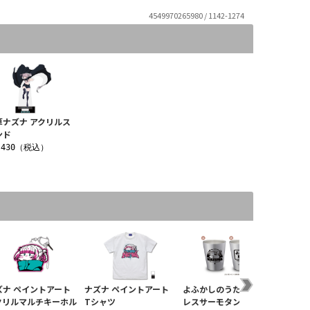
4549970265980 / 1142-1274
草ナズナ アクリルス
ンド
,430（税込）
ズナ ペイントアート
ナズナ ペイントアート
よふかしのうた ステン
七草ナ
クリルマルチキーホル
Tシャツ
レスサーモタンブラー
パスケ