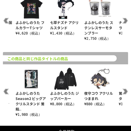
ッジ4個
よふかしのうた フ
七草ナズナ アクリ
よふかしのうた ス
ナズナ 
ルカラーTシャツ
ルスタンド
テンレスサーモタ
ラフィテ
ンブラー
税込）
¥4,620（税込）
¥1,430（税込）
¥3,1
¥2,750（税込）
この商品と同じ作品タイトルの商品
のう
よふかしのうた
よふかしのうた ジ
夜守コウ アクリル
鶯 餡子
ータオ
Season2 ビッグア
ップパーカー
つままれ
タンド
草ナズナ
クリルスタンド 鶯
¥8,800（税込）
¥880（税込）
¥1,6
餡..
税込）
¥1,980（税込）