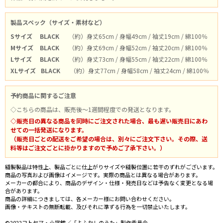
製品スペック（サイズ・素材など）
Sサイズ
BLACK
（約）身丈65cm / 身幅49cm / 袖丈19cm / 綿100％
Mサイズ
BLACK
（約）身丈69cm / 身幅52cm / 袖丈20cm / 綿100％
Lサイズ
BLACK
（約）身丈73cm / 身幅55cm / 袖丈22cm / 綿100％
XLサイズ
BLACK
（約）身丈77cm / 身幅58cm / 袖丈24cm / 綿100％
予約商品に関するご注意
◇こちらの商品は、販売後～1週間程度での発送となります。
◇販売日の異なる商品を同時にご注文された場合、最も遅い販売日にあわ
せての一括発送になります。
（販売日ごとの配送をご希望の場合は、別々にご注文下さい。その際、送
料等はご注文ごとに掛かりますので予めご了承下さい。）
縫製製品は特性上、製品ごとに仕上がりサイズや縫製位置に若干のずれがございます。
商品の写真および画像はイメージです。実際の商品とは異なる場合があります。
メーカーの都合により、商品のデザイン・仕様・発売日などは予告なく変更となる場
合があります。
商品の詳細につきましては、各メーカー様にお問い合わせください。
画像・テキストの無断転載、及びそれに準ずる行為を一切禁止いたします。
©2022コトヤマ・小学館／「よふかしのうた」製作委員会