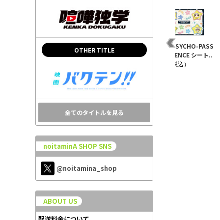
SS
劇場版 PSYCHO-PASS
PSYCHO-PASS サイコ
劇場版 PSYCHO-PASS
OTHER TITLE
.
PROVIDENCE 缶バッ..
パス 2 VOL.1 【Blu..
PROVIDENCE シート..
¥550（税込）
¥7,150（税込）
¥880（税込）
全てのタイトルを見る
noitaminA SHOP SNS
@noitamina_shop
ABOUT US
配送料金について