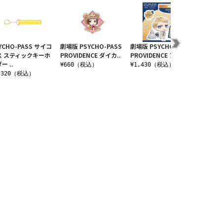
YCHO-PASS サイコ
劇場版 PSYCHO-PASS
劇場版 PSYCHO-PASS
★限定
ス スティックキーホ
PROVIDENCE ダイカ..
PROVIDENCE アクリ..
噛＆槙
ー ..
クッショ
¥660（税込）
¥1,430（税込）
,320（税込）
¥3,3