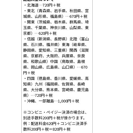
・北海道…720円＋税
・東北（青森県、岩手県、秋田県、宮
城県、山形県、福島県）…670円＋税
・関東（茨城県、栃木県、群馬県、埼
玉県、千葉県、神奈川県、山梨県、東
京都）…620円＋税
・信越（新潟県、長野県）北陸（富山
県、石川県、福井県）東海（岐阜県、
静岡県、愛知県、三重県）関西（滋賀
県、京都府、大阪府、兵庫県、奈良
県、和歌山県）中国（鳥取県、島根
県、岡山県、広島県、山口県）…670
円＋税
・四国（徳島県、香川県、愛媛県、高
知県）九州（福岡県、佐賀県、長崎
県、大分県、熊本県、宮崎県、鹿児島
県）…720円＋税
・沖縄、一部離島…1,000円＋税
※コンビニ・ペイジー決済の場合は、
別途手数料200円＋税が掛かります。
例：配送料金620円＋コンビニ決済手
数料200円＋税＝820円＋税