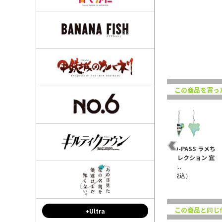
この商品を買っ
PSYCHO-PASS ラメち
ぇいんコレクション 宜
野座伸元..
¥770（税込）
この商品と同じ
+Ultra