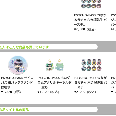
PSYCHO-PASS つなが
PS
るガチャ 六合塚弥生 バ
ジ
ースデ..
バー
¥2,000（税込）
¥1
た人はこんな商品も買っています
PSYCHO-PASS サイコ
PSYCHO-PASS ホログ
PSYCHO-PASS つなが
PS
パス 缶バッジスタンド
ラムアクリルキーホルダ
るガチャ 六合塚弥生 バ
ジ
狡噛慎..
ー 宜野..
ースデ..
バー
¥1,320（税込）
¥1,100（税込）
¥2,000（税込）
¥1
作品タイトルの商品