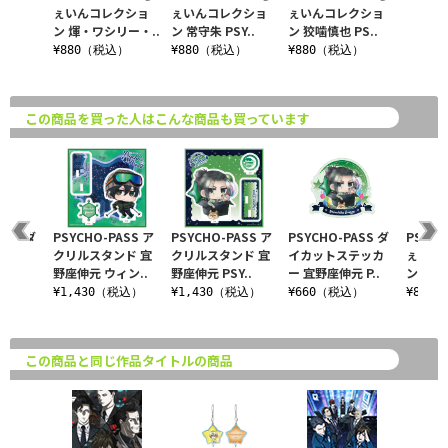
ぇいんコレクショ
ぇいんコレクショ
ぇいんコレクショ
ン 煇・ワシリー・..
ン 常守朱 PSY..
ン 狡噛慎也 PS..
¥880（税込）
¥880（税込）
¥880（税込）
この商品を買った人はこんな商品も買っています
ASS ダ
PSYCHO-PASS ア
PSYCHO-PASS ア
PSYCHO-PASS ダ
PSYCH
テッカ
クリルスタンド 宜
クリルスタンド 宜
イカットステッカ
ぇいん
Y..
野座伸元 ウィン..
野座伸元 PSY..
ー 宜野座伸元 P..
ン 狡噛慎
込）
¥1,430（税込）
¥1,430（税込）
¥660（税込）
¥880
この商品と同じ作品タイトルの商品