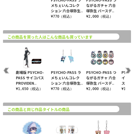
メちぇいんコレク
ながるガチャ 六合
ション 六合塚弥生..
塚弥生 バースデ..
¥770（税込）
¥2,000（税込）
この商品を買った人はこんな商品も買っています
CHO-
劇場版 PSYCHO-
PSYCHO-PASS ラ
PSYCHO-PASS つ
PSYCH
イコパス
PASS サイコパス
メちぇいんコレク
ながるガチャ 六合
イコパ
.
PROVIDEN..
ション 六合塚弥生..
塚弥生 バースデ..
スタンド
税込）
¥1,650（税込）
¥770（税込）
¥2,000（税込）
¥1,3
この商品と同じ作品タイトルの商品