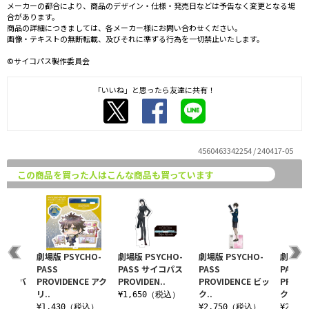
メーカーの都合により、商品のデザイン・仕様・発売日などは予告なく変更となる場
合があります。
商品の詳細につきましては、各メーカー様にお問い合わせください。
画像・テキストの無断転載、及びそれに準ずる行為を一切禁止いたします。
©サイコパス製作委員会
「いいね」と思ったら友達に共有！
4560463342254 / 240417-05
この商品を買った人はこんな商品も買っています
CHO-
劇場版 PSYCHO-
劇場版 PSYCHO-
劇場版 PSYCHO-
劇場版 
PASS
PASS サイコパス
PASS
PASS
CE 缶バ
PROVIDENCE アク
PROVIDEN..
PROVIDENCE ビッ
PROVI
リ..
ク..
ク..
¥1,650（税込）
込）
¥1,430（税込）
¥2,750（税込）
¥2,7