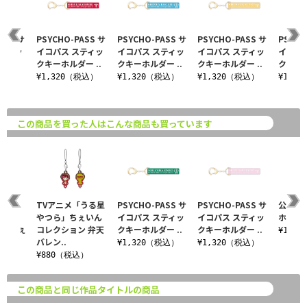
ASS サ
PSYCHO-PASS サ
PSYCHO-PASS サ
PSYCHO-PASS サ
PSYCH
スティッ
イコパス スティッ
イコパス スティッ
イコパス スティッ
イコパ
ー ..
クキーホルダー ..
クキーホルダー ..
クキーホルダー ..
クキーホ
税込）
¥1,320（税込）
¥1,320（税込）
¥1,320（税込）
¥1,3
この商品を買った人はこんな商品も買っています
CHO-
TVアニメ「うる星
PSYCHO-PASS サ
PSYCHO-PASS サ
公安局
やつら」ちぇいん
イコパス スティッ
イコパス スティッ
ホルダ
CE ちぇ
コレクション 弁天
クキーホルダー ..
クキーホルダー ..
¥1,6
バレン..
¥1,320（税込）
¥1,320（税込）
込）
¥880（税込）
この商品と同じ作品タイトルの商品