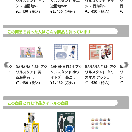
リルスタンド アッ
リルスタンド 英二
リルスタンド アッ
リルス
シュ 遊園地v..
遊園地ver..
シュ 西海岸v..
西海岸ve
¥1,430（税込）
¥1,430（税込）
¥1,430（税込）
¥1,4
この商品を買った人はこんな商品も買っています
ISH アク
BANANA FISH アク
BANANA FISH アク
BANANA FISH アク
BANAN
ド アッ
リルスタンド 英二
リルスタンド ホワ
リルスタンド クリ
リルス
..
西海岸ver..
イトデー 英二..
スマス アッシ..
ンタイン
税込）
¥1,430（税込）
¥1,430（税込）
¥1,430（税込）
¥1,4
この商品と同じ作品タイトルの商品