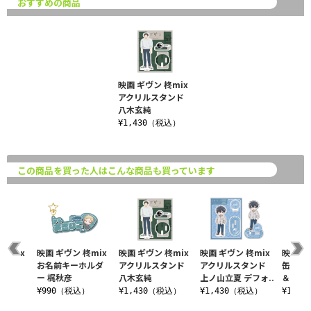
おすすめの商品
映画 ギヴン 柊mix
アクリルスタンド
八木玄純
¥1,430（税込）
この商品を買った人はこんな商品も買っています
柊mix
映画 ギヴン 柊mix
映画 ギヴン 柊mix
映画 ギヴン 柊mix
映画 ギ
ステッ
お名前キーホルダ
アクリルスタンド
アクリルスタンド
缶バッ
山立夏
ー 梶秋彦
八木玄純
上ノ山立夏 デフォ..
＆玄純 
¥990（税込）
¥1,430（税込）
¥1,430（税込）
¥1,1
込）