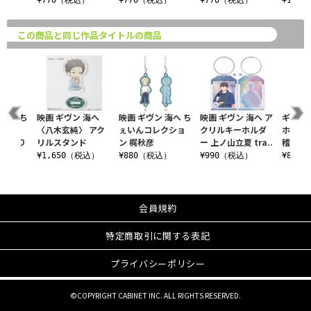
込）
¥770（税込）
¥770（税込）
¥770（税込）
¥1,4
この商品と同じ作品タイトルの商品
 海へ ち
映画 ギヴン 海へ
映画 ギヴン 海へ ち
映画 ギヴン 海へ ア
ギヴン 
クショ
〈八木玄純〉 アク
ぇいんコレクショ
クリルキーホルダ
ホルダー
 夏祭り
リルスタンド
ン 梶秋彦
ー 上ノ山立夏 tra..
稽古ver
¥1,650（税込）
¥880（税込）
¥990（税込）
¥880
込）
会員規約
特定商取引に関する表記
プライバシーポリシー
©COPYRIGHT CABINET INC. ALL RIGHTS RESERVED.