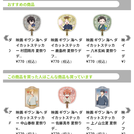
おすすめの商品
 海へ ダ
映画 ギヴン 海へ ダ
映画 ギヴン 海へ ダ
映画 ギヴン 海へ ダ
映画 ギ
テッカ
イカットステッカ
イカットステッカ
イカットステッカ
イカッ
 夏祭り
ー 村田雨月 夏祭り
ー 鹿島柊 夏祭りデ
ー 八木玄純 夏祭り
ー 佐藤
デ..
フ..
デ..
デ..
込）
¥770（税込）
¥770（税込）
¥770（税込）
¥770
この商品を買った人はこんな商品も買っています
 海へ ア
映画 ギヴン 海へ ダ
映画 ギヴン 海へ ダ
映画 ギヴン 海へ ダ
映画 ギ
ホルダ
イカットステッカ
イカットステッカ
イカットステッカ
クリル
夏祭りデ
ー 中山春樹 夏祭り
ー 佐藤真冬 夏祭り
ー 上ノ山立夏 夏祭
ノ山立
v..
デ..
り..
フ..