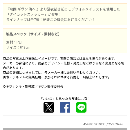
『映画 ギヴン 海へ 』より浴衣描き起こしデフォルメイラストを使用した
「ダイカットステッカー」が登場！
ラインナップは全7種！是非この機会にお迎えください！
製品スペック（サイズ・素材など）
素材：PET
サイズ：約8cm
商品の写真および画像はイメージです。実際の商品とは異なる場合があります。
メーカーの都合により、商品のデザイン・仕様・発売日などは予告なく変更となる場
合があります。
商品の詳細につきましては、各メーカー様にお問い合わせください。
画像・テキストの無断転載、及びそれに準ずる行為を一切禁止いたします。
©キヅナツキ・新書館／ギヴン製作委員会
「いいね」と思ったら友達に共有！
4543815219121 / 250626-48