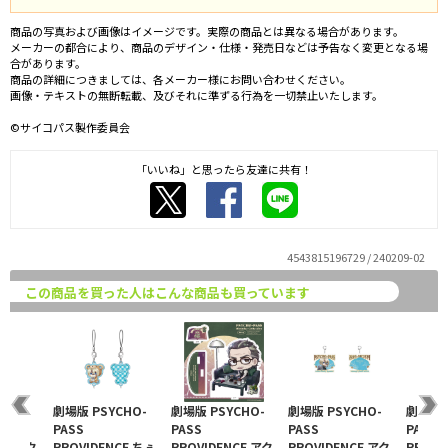
商品の写真および画像はイメージです。実際の商品とは異なる場合があります。
メーカーの都合により、商品のデザイン・仕様・発売日などは予告なく変更となる場
合があります。
商品の詳細につきましては、各メーカー様にお問い合わせください。
画像・テキストの無断転載、及びそれに準ずる行為を一切禁止いたします。
©サイコパス製作委員会
「いいね」と思ったら友達に共有！
4543815196729 / 240209-02
この商品を買った人はこんな商品も買っています
CHO-
劇場版 PSYCHO-
劇場版 PSYCHO-
劇場版 PSYCHO-
劇場版 
PASS
PASS
PASS
PASS
CE アク
PROVIDENCE ちぇ
PROVIDENCE アク
PROVIDENCE アク
PROVI