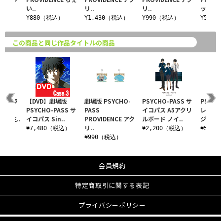
い..
リ..
リ..
ッ..
込）
¥880（税込）
¥1,430（税込）
¥990（税込）
¥550
この商品と同じ作品タイトルの商品
ASS ラ
【DVD】劇場版
劇場版 PSYCHO-
PSYCHO-PASS サ
PSYCH
コレク
PSYCHO-PASS サ
PASS
イコパス A5アクリ
レーデ
塚弥生..
イコパス Sin..
PROVIDENCE アク
ルボード ノイ..
ジ ウィ
リ..
込）
¥7,480（税込）
¥2,200（税込）
¥550
¥990（税込）
会員規約
特定商取引に関する表記
プライバシーポリシー