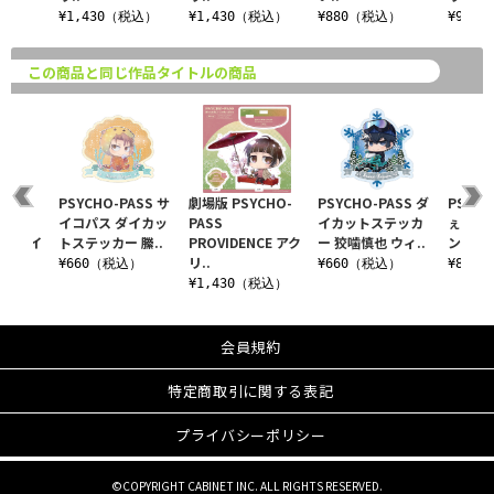
込）
¥1,430（税込）
¥1,430（税込）
¥880（税込）
¥990
この商品と同じ作品タイトルの商品
CHO-
PSYCHO-PASS サ
劇場版 PSYCHO-
PSYCHO-PASS ダ
PSYCH
イコパス ダイカッ
PASS
イカットステッカ
ぇいん
CE ダイ
トステッカー 縢..
PROVIDENCE アク
ー 狡噛慎也 ウィ..
ン 狡噛慎
リ..
¥660（税込）
¥660（税込）
¥880
込）
¥1,430（税込）
会員規約
特定商取引に関する表記
プライバシーポリシー
©COPYRIGHT CABINET INC. ALL RIGHTS RESERVED.