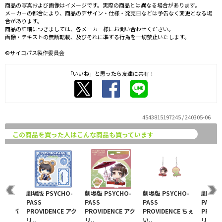
商品の写真および画像はイメージです。実際の商品とは異なる場合があります。
メーカーの都合により、商品のデザイン・仕様・発売日などは予告なく変更となる場
合があります。
商品の詳細につきましては、各メーカー様にお問い合わせください。
画像・テキストの無断転載、及びそれに準ずる行為を一切禁止いたします。
©サイコパス製作委員会
「いいね」と思ったら友達に共有！
4543815197245 / 240305-06
この商品を買った人はこんな商品も買っています
CHO-
劇場版 PSYCHO-
劇場版 PSYCHO-
劇場版 PSYCHO-
劇場版 
PASS
PASS
PASS
PASS
CE 缶バ
PROVIDENCE アク
PROVIDENCE アク
PROVIDENCE ちぇ
PROVI
リ..
リ..
い..
リ..