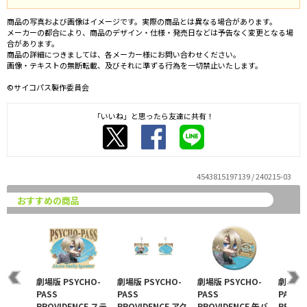
商品の写真および画像はイメージです。実際の商品とは異なる場合があります。
メーカーの都合により、商品のデザイン・仕様・発売日などは予告なく変更となる場
合があります。
商品の詳細につきましては、各メーカー様にお問い合わせください。
画像・テキストの無断転載、及びそれに準ずる行為を一切禁止いたします。
©サイコパス製作委員会
「いいね」と思ったら友達に共有！
4543815197139 / 240215-03
おすすめの商品
劇場版 PSYCHO-
劇場版 PSYCHO-
劇場版 PSYCHO-
劇場版 
PASS
PASS
PASS
PASS
PROVIDENCE ステ
PROVIDENCE アク
PROVIDENCE 缶バ
PROVI