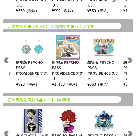
ッ..
リ..
ッ..
リ..
¥660（税込）
¥990（税込）
¥550（税込）
¥1,4
この商品を買った人はこんな商品も買っています
CHO-
劇場版 PSYCHO-
劇場版 PSYCHO-
劇場版 PSYCHO-
劇場版 
PASS
PASS
PASS
PASS
CE ステ
PROVIDENCE アク
PROVIDENCE アク
PROVIDENCE ステ
PROVI
リ..
リ..
ッ..
い..
込）
¥990（税込）
¥1,430（税込）
¥660（税込）
¥880
この商品と同じ作品タイトルの商品
HO-
サイコパス3 ボッチ
PSYCHO-PASS サ
PSYCHO-PASS ダ
PSYCH