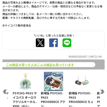
商品の写真および画像はイメージです。実際の商品とは異なる場合があります。
メーカーの都合により、商品のデザイン・仕様・発売日などは予告なく変更となる場
合があります。
商品の詳細につきましては、各メーカー様にお問い合わせください。
画像・テキストの無断転載、及びそれに準ずる行為を一切禁止いたします。
©サイコパス製作委員会
「いいね」と思ったら友達に共有！
4543815202437 / 240712-04
この商品を買った人はこんな商品も買っています
ASS サ
PSYCHO-PASS サ
劇場版 PSYCHO-
劇場版 PSYCHO-
劇場版 
アクリル
イコパス オーロラ
PASS
PASS
PASS
野座..
アクリルキーホル..
PROVIDENCE アク
PROVIDENCE ちぇ
PROVI
リ..
い..
ア..
税込）
¥990（税込）