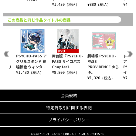
¥1,430（税込）
¥880（税込）
¥440
この商品と同じ作品タイトルの商品
HO-
PSYCHO-PASS ア
舞台版『PSYCHO-
劇場版 PSYCHO-
トレー
クリルスタンド 狡
PASS サイコパス
PASS
アファ
CE クリ
噛慎也 ウィンタ..
Chapter1..
PROVIDENCE ゆら
PSYCH
ゆ..
イコ..
¥1,430（税込）
¥8,800（税込）
税込）
¥1,320（税込）
¥7,1
会員規約
特定商取引に関する表記
プライバシーポリシー
©COPYRIGHT CABINET INC. ALL RIGHTS RESERVED.