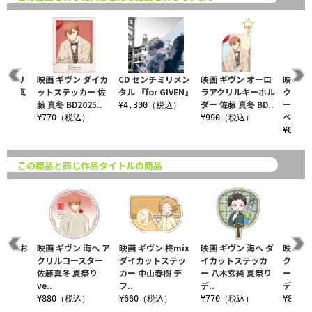
 アクリ
映画 ギヴン ダイカ
CD センチミリメン
映画 ギヴン オーロ
映画 ギ
佐藤 真
ットステッカー 佐
タル 『for GIVEN』
ラアクリルキーホル
クリル
r..
藤 真冬 BD2025..
ダー 佐藤 真冬 BD..
ー 佐藤
¥4,300（税込）
ベ..
税込）
¥770（税込）
¥990（税込）
¥880
この商品と同じ作品タイトルの商品
 海へ お
映画 ギヴン 海へ ア
映画 ギヴン 柊mix
映画 ギヴン 海へ ダ
映画 ギ
ルダー
クリルコースター
ダイカットステッ
イカットステッカ
クリル
佐藤真冬 夏祭り
カー 中山春樹 デ
ー 八木玄純 夏祭り
ー 中山
ve..
フ..
デ..
デ..
込）
¥880（税込）
¥660（税込）
¥770（税込）
¥880