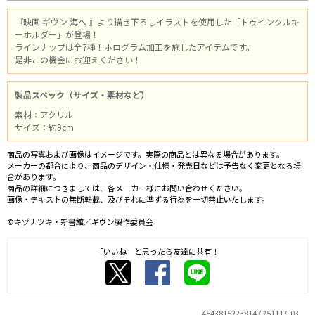
『映画 ギヴン 海へ 』より描き下ろしイラストを使用した「トゥインクルキ
ーホルダー」が登場！
ラインナップは全7種！ホログラム加工を施したアイテムです。
是非この機会にお迎えください！
製品スペック（サイズ・素材など）
素材：アクリル
サイズ：約9cm
商品の写真および画像はイメージです。実際の商品とは異なる場合があります。
メーカーの都合により、商品のデザイン・仕様・発売日などは予告なく変更となる場
合があります。
商品の詳細につきましては、各メーカー様にお問い合わせください。
画像・テキストの無断転載、及びそれに準ずる行為を一切禁止いたします。
©キヅナツキ・新書館／ギヴン製作委員会
「いいね」と思ったら友達に共有！
4543815223814 / 251117-03