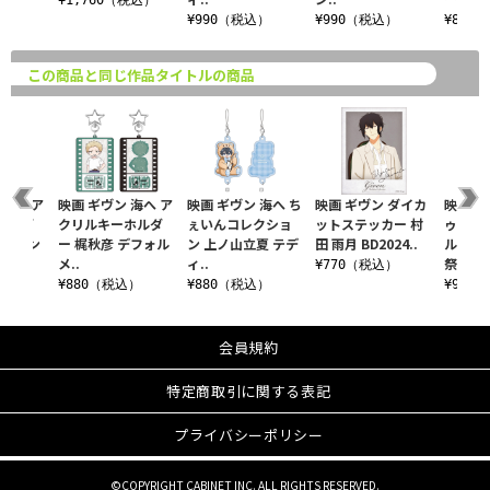
¥1,760（税込）
税込）
¥990（税込）
¥990（税込）
¥880
この商品と同じ作品タイトルの商品
 海へ ア
映画 ギヴン 海へ ア
映画 ギヴン 海へ ち
映画 ギヴン ダイカ
映画 ギ
ホルダ
クリルキーホルダ
ぇいんコレクショ
ットステッカー 村
ゥイン
 ウィン
ー 梶秋彦 デフォル
ン 上ノ山立夏 テデ
田 雨月 BD2024..
ルダー 
メ..
ィ..
祭..
¥770（税込）
込）
¥880（税込）
¥880（税込）
¥990
会員規約
特定商取引に関する表記
プライバシーポリシー
©COPYRIGHT CABINET INC. ALL RIGHTS RESERVED.