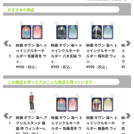
おすすめの商品
 海へ ト
映画 ギヴン 海へ ト
映画 ギヴン 海へ ト
映画 ギヴン 海へ ト
映画 ギ
キーホ
ゥインクルキーホ
ゥインクルキーホ
ゥインクルキーホ
ゥイン
雨月 ウ
ルダー 佐藤真冬 ウ
ルダー 八木玄純 ウ
ルダー 梶秋彦 ウィ
ルダー
ィ..
ィ..
ン..
ウ..
込）
¥990（税込）
¥990（税込）
¥990（税込）
¥990
この商品を買った人はこんな商品も買っています
 海へ ア
映画 ギヴン 海へ ア
映画 ギヴン 海へ ト
映画 ギヴン 海へ ト
映画 ギ
ンド 中
クリルスタンド 鹿
ゥインクルキーホ
ゥインクルキーホ
クリル
ィンタ
島 柊 ウィンターv..
ルダー 佐藤真冬 ウ
ルダー 鹿島柊 ウィ
佐藤真
ィ..
ン..
ー..