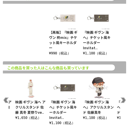
【再販】『映画 ギ
『映画 ギヴン 海
ヴン 柊mix』チケ
へ』チケット風キ
ット風キーホルダ
ーホルダー
ー
Invitat..
¥990（税込）
¥1,100（税込）
この商品を買った人はこんな商品も買っています
 海へ ア
映画 ギヴン 海へ ア
『映画 ギヴン 海
『映画 ギヴン 海
『映画 
ンド 鹿
クリルスタンド 佐
へ』チケット風キ
へ』アクリルスタン
へ』ア
藤 真冬 夏祭りve..
ーホルダー
ド 佐藤真冬
ド 上
Invitat..
税込）
¥1,650（税込）
¥1,100（税込）
¥1,1
¥1,100（税込）