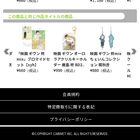
込）
¥660（税込）
¥1,100（税込）
¥990
この商品と同じ作品タイトルの商品
 海へ ダ
「映画 ギヴン 柊
映画 ギヴン オーロ
映画 ギヴン 柊mix
映画 ギ
テッカ
mix」ブロマイドセ
ラアクリルキーホル
ちぇいんコレクシ
クリル
夏 夏祭
ット【syh】
ダー 鹿島 柊 BD2..
ョン 梶秋彦
ー 佐藤
ル..
¥660（税込）
¥990（税込）
¥880（税込）
込）
¥880
会員規約
特定商取引に関する表記
プライバシーポリシー
©COPYRIGHT CABINET INC. ALL RIGHTS RESERVED.