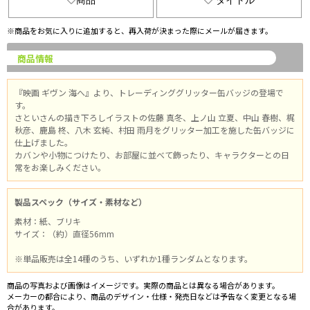
商品
タイトル
※商品をお気に入りに追加すると、再入荷が決まった際にメールが届きます。
商品情報
『映画 ギヴン 海へ』より、トレーディンググリッター缶バッジの登場で
す。
さといさんの描き下ろしイラストの佐藤 真冬、上ノ山 立夏、中山 春樹、梶
秋彦、鹿島 柊、八木 玄純、村田 雨月をグリッター加工を施した缶バッジに
仕上げました。
カバンや小物につけたり、お部屋に並べて飾ったり、キャラクターとの日
常をお楽しみください。
製品スペック（サイズ・素材など）
素材：紙、ブリキ
サイズ：（約）直径56mm
※単品販売は全14種のうち、いずれか1種ランダムとなります。
商品の写真および画像はイメージです。実際の商品とは異なる場合があります。
メーカーの都合により、商品のデザイン・仕様・発売日などは予告なく変更となる場
合があります。