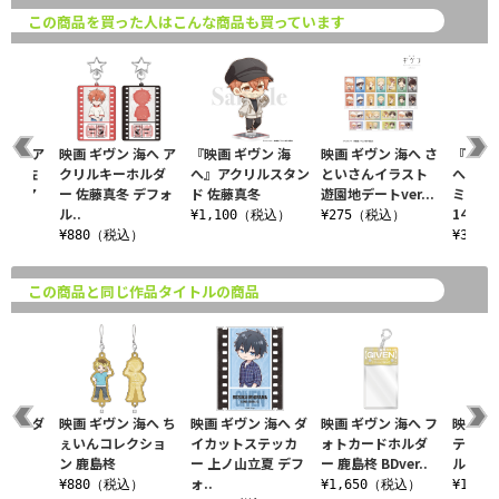
この商品を買った人はこんな商品も買っています
 海へ ア
映画 ギヴン 海へ ア
『映画 ギヴン 海
映画 ギヴン 海へ さ
『映画 
ンド 佐
クリルキーホルダ
へ』アクリルスタン
といさんイラスト
へ』ト
ディベア
ー 佐藤真冬 デフォ
ド 佐藤真冬
遊園地デートver...
ミニブ
ル..
14種
¥1,100（税込）
¥275（税込）
税込）
¥880（税込）
¥330
この商品と同じ作品タイトルの商品
 海へ ダ
映画 ギヴン 海へ ち
映画 ギヴン 海へ ダ
映画 ギヴン 海へ フ
映画 ギ
テッカ
ぇいんコレクショ
イカットステッカ
ォトカードホルダ
ティッ
ン 鹿島柊
ー 上ノ山立夏 デフ
ー 鹿島柊 BDver..
ルダー 
ォ..
込）
¥880（税込）
¥1,650（税込）
¥1,6